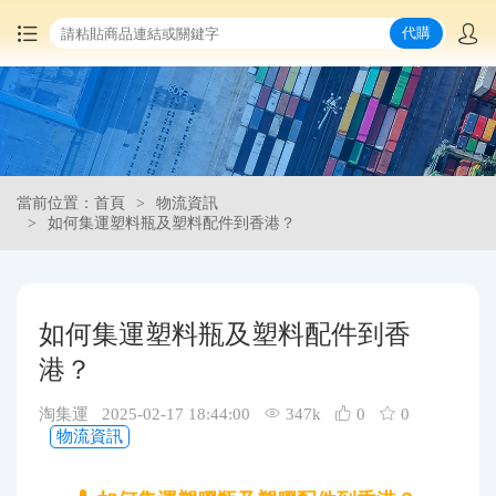
代購
首頁
中國商品代購
當前位置：首頁
物流資訊
集運服務
如何集運塑料瓶及塑料配件到香港？
爆品推薦
如何集運塑料瓶及塑料配件到香
查詢運單
港？
最新公告
淘集運 2025-02-17 18:44:00
347k
0
0
物流資訊
物流資訊