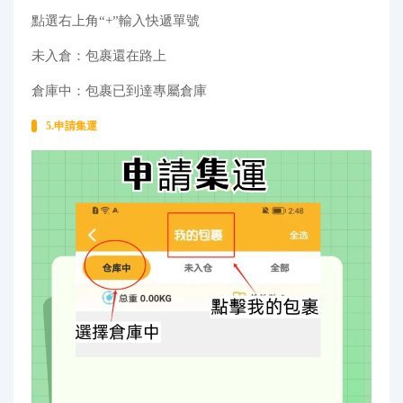
點選右上角“+”輸入快遞單號
未入倉：包裹還在路上
倉庫中：包裹已到達專屬倉庫
5.申請集運