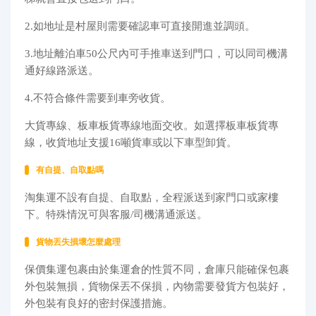
2.如地址是村屋則需要確認車可直接開進並調頭。
3.地址離泊車50公尺內可手推車送到門口，可以同司機溝
通好線路派送。
4.不符合條件需要到車旁收貨。
大貨專線、板車板貨專線地面交收。如選擇板車板貨專
線，收貨地址支援16噸貨車或以下車型卸貨。
有自提、自取點嗎
淘集運不設有自提、自取點，全程派送到家門口或家樓
下。特殊情況可與客服/司機溝通派送。
貨物丟失損壞怎麼處理
保價集運包裹由於集運倉的性質不同，倉庫只能確保包裹
外包裝無損，貨物保丟不保損，內物需要發貨方包裝好，
外包裝有良好的密封保護措施。