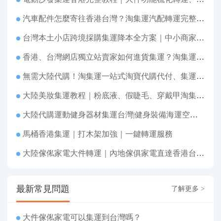
汽車配件怎麼寄往香港台灣？淘集運汽配轉運完整教程
台灣本土小店跨境採購集運降本全方案｜中小商家跨境物流優化攻略
香港、台灣網店獨立站賣家如何進貨集運？淘集運一站式採購轉運方案
無需大陸代購！淘集運一站式淘寶代購代付、集運轉運直達台灣
大陸美妝集運教程｜粉底液、假睫毛、穿戴甲淘集運香港台灣轉運&台灣代購完整指南
大陸代購運動健身器材集運台灣|健身裝備海運空運直送、送貨到府
馬桶香港集運｜打木架加強｜一鍵轉運服務
大陸傢俬家電大件轉運｜內地傢俱家電直達香港台灣送貨上府
最新常見問題
了解更多 >
大件傢俬家電可以集運到台灣嗎？