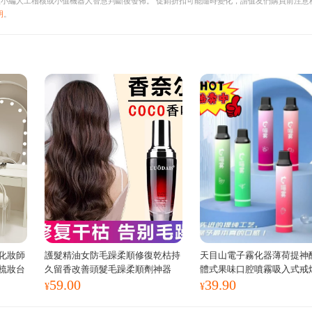
小編人工稽核或小值機器人智慧判斷後發佈。 促銷折扣可能隨時變化，請值友們購買前注意
明
。
化妝師
護髮精油女防毛躁柔順修復乾枯持
天目山電子霧化器薄荷提神
梳妝台
久留香改善頭髮毛躁柔順劑神器
體式果味口腔噴霧吸入式戒
59.00
39.90
¥
¥