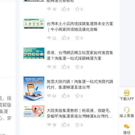
配轉運完整教程
16
0
0
台灣本土小店跨境採購集運降本全方案
｜中小商家跨境物流優化攻略
22
0
0
香港、台灣網店獨立站賣家如何進貨集
運？淘集運一站式採購轉運方案
35
0
0
無需大陸代購！淘集運一站式淘寶代購
代付、集運轉運直達台灣
63
0
0
造。採
下載APP
寬鬆版
大陸美妝集運教程｜粉底液、假睫毛、
集運
線上客服
穿戴甲淘集運香港台灣轉運&台灣代購
心、穿
完整指南
39
0
0
微信