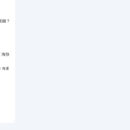
省錢？
？
 海快
/ 海運