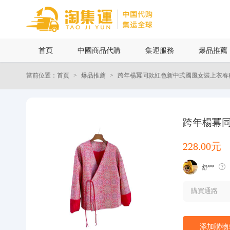
首頁
首頁
中國商品代購
集運服務
爆品推薦
中國商品代購
當前位置：首頁
爆品推薦
跨年楊冪同款紅色新中式國風女裝上衣春
集運服務
爆品推薦
跨年楊冪
228.00元
查詢運單
舒**
最新公告
購買通路
物流資訊
添加購物
代購問答