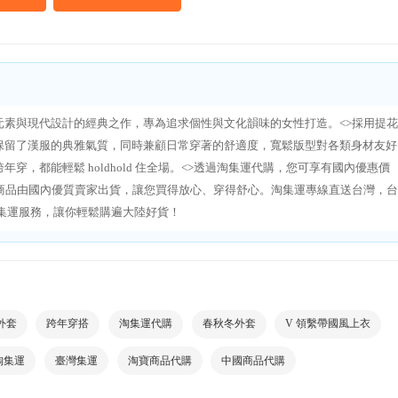
素與現代設計的經典之作，專為追求個性與文化韻味的女性打造。<>採用提花
保留了漢服的典雅氣質，同時兼顧日常穿著的舒適度，寬鬆版型對各類身材友好
，都能輕鬆 holdhold 住全場。<>透過淘集運代購，您可享有國內優惠價
商品由國內優質賣家出貨，讓您買得放心、穿得舒心。淘集運專線直送台灣，台
集運服務，讓你輕鬆購遍大陸好貨！
外套
跨年穿搭
淘集運代購
春秋冬外套
V 領繫帶國風上衣
淘集運
臺灣集運
淘寶商品代購
中國商品代購