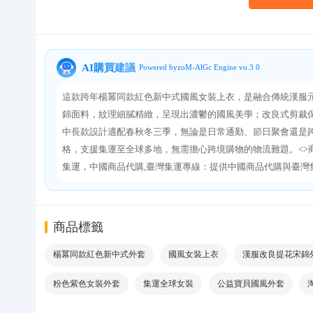
關於我們
AI購買建議
Powered byzoM-AlGc Engine vo.3 0
這款跨年楊冪同款紅色新中式國風女裝上衣，是融合傳統漢服元
錦面料，紋理細膩精緻，呈現出濃鬱的國風美學；改良式剪裁
中長款設計適配春秋冬三季，無論是日常通勤、節日聚會還是跨年穿
格，支援集運至全球多地，無需擔心跨境購物的物流難題。<>
集運，中國商品代購,臺灣集運專線：提供中國商品代購與臺灣
商品標籤
楊冪同款紅色新中式外套
國風女裝上衣
漢服改良提花宋錦
粉色紫色女裝外套
集運全球女裝
公益寶貝國風外套