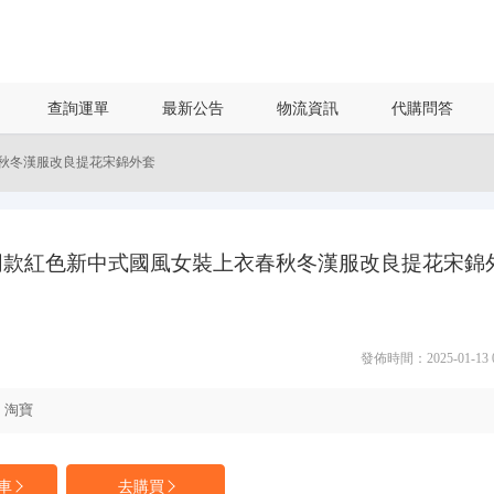
查詢運單
最新公告
物流資訊
代購問答
秋冬漢服改良提花宋錦外套
同款紅色新中式國風女裝上衣春秋冬漢服改良提花宋錦
發佈時間：2025-01-13 01
淘寶
車
去購買