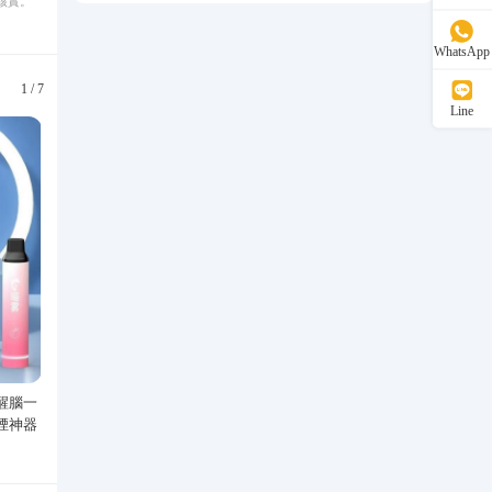
核實。
WhatsApp
1
/
7
Line
醒腦一
Speedo/速比濤 汪順同款新升級黑
丙烯馬克筆學生兒童美術專
煙神器
標5.0男款泳衣泳褲溫泉游泳套裝
洗水彩筆繪畫彩色塗鴉畫筆
529.00
47.40
可疊色防水手繪diy丙烯顏
¥
¥
性填色筆