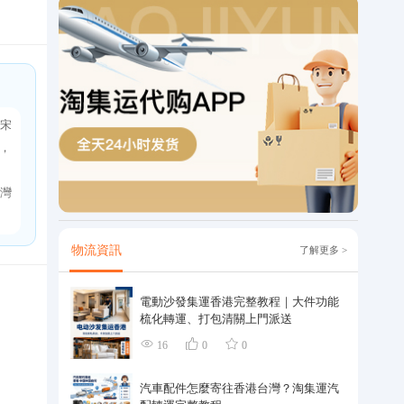
宋
，
灣
物流資訊
了解更多 >
電動沙發集運香港完整教程｜大件功能
梳化轉運、打包清關上門派送
16
0
0
汽車配件怎麼寄往香港台灣？淘集運汽