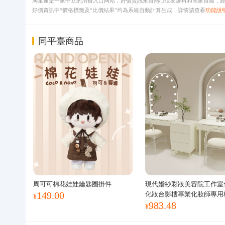
淘集運是一家中立的消費入口网站，好價資訊來自熱心值友爆料和商家自薦，經
好價資訊中“價格標籤及“比價結果”均為系統自動計算生成，詳情請查看
功能說
同平臺商品
周可可棉花娃娃鑰匙圈掛件
現代婚紗彩妝美容院工作室
149.00
化妝台影樓專業化妝師專用
¥
983.48
¥