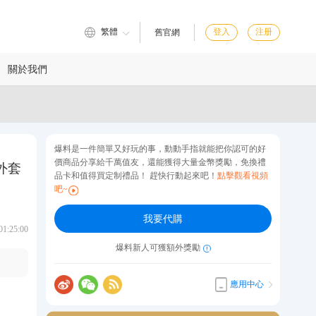
繁體
登入
注册
舊官網
關於我們
爆料是一件簡單又好玩的事，動動手指就能把你認可的好
價商品分享給千萬值友，還能獲得大量金幣獎勵，免換禮
外套
品卡和值得買定制禮品！ 趕快行動起來吧！
點擊觀看視頻
吧~
我要代購
:25:00
爆料新人可獲額外獎勵
應用中心