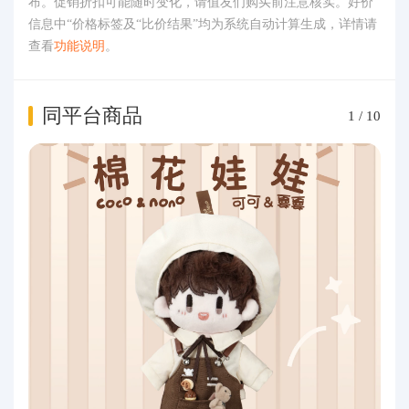
布。促销折扣可能随时变化，请值友们购买前注意核实。好价
信息中“价格标签及“比价结果”均为系统自动计算生成，详情请
查看
功能说明
。
同平台商品
1
/
10