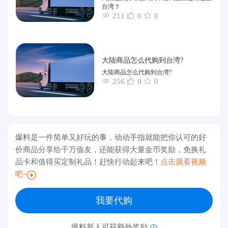
台湾？
211
0
0
大陆商品怎么代购到台湾?
大陆商品怎么代购到台湾?
256
0
0
爆料是一件简单又好玩的事，动动手指就能把你认可的好
价商品分享给千万值友，还能获得大量金币奖励，免换礼
品卡和值得买定制礼品！赶快行动起来吧！
点击观看视频
吧~
我要代购
爆料新人可获额外奖励