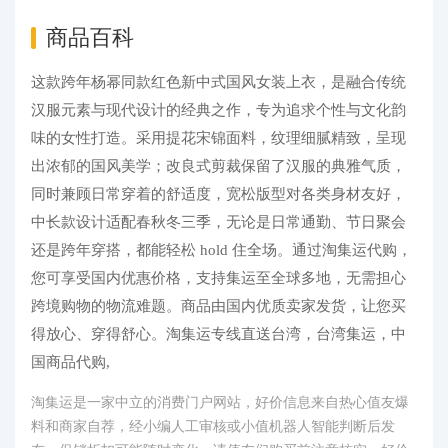
商品百科
这款跨年杨幂同款红色新中式国风女装上衣，是融合传统
汉服元素与现代设计的经典之作，专为追求个性与文化韵
味的女性打造。采用提花宋锦面料，纹理细腻精致，呈现
出浓郁的国风美学；改良式剪裁保留了汉服的典雅气质，
同时兼顾日常穿着的舒适度，宽松版型对各类身材友好，
中长款设计适配春秋冬三季，无论是日常通勤、节日聚会
还是跨年穿搭，都能轻松 hold 住全场。通过淘集运代购，
您可享受国内优惠价格，支持集运至全球多地，无需担心
跨境购物的物流难题。商品由国内优质卖家发货，让您买
得放心、穿得舒心。淘集运专线直送台湾，台湾集运，中
国商品代购,
淘集运是一家中立的消费门户网站，好价信息来自热心值友爆
料和商家自荐，经小编人工审核或小值机器人智能判断后发