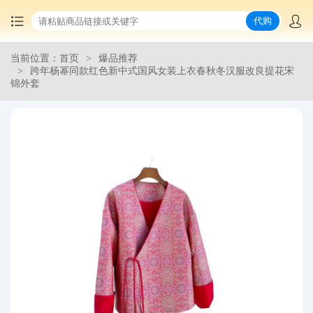
代购
当前位置：首页
爆品推荐
首页
跨年杨幂同款红色新中式国风女装上衣春秋冬汉服改良提花宋
锦外套
中国商品代购
集运服务
爆品推荐
查询运单
最新公告
物流资讯