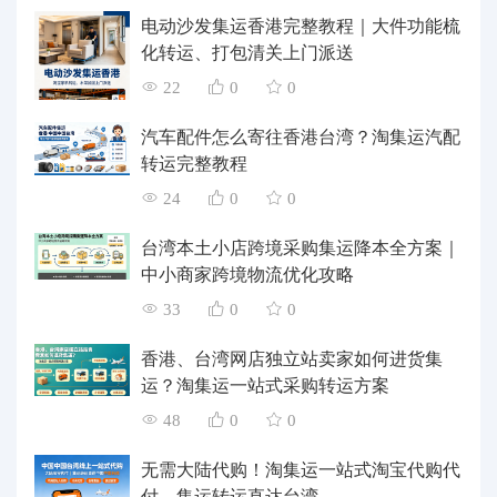
电动沙发集运香港完整教程｜大件功能梳
化转运、打包清关上门派送
22
0
0
汽车配件怎么寄往香港台湾？淘集运汽配
转运完整教程
24
0
0
台湾本土小店跨境采购集运降本全方案｜
中小商家跨境物流优化攻略
33
0
0
香港、台湾网店独立站卖家如何进货集
运？淘集运一站式采购转运方案
48
0
0
无需大陆代购！淘集运一站式淘宝代购代
付、集运转运直达台湾