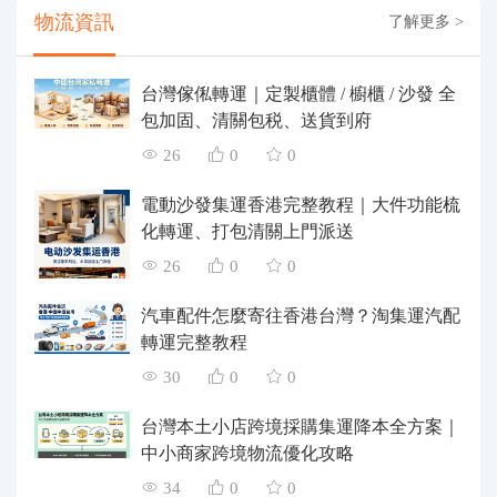
物流資訊
了解更多 >
台灣傢俬轉運｜定製櫃體 / 櫥櫃 / 沙發 全
包加固、清關包税、送貨到府
26
0
0
電動沙發集運香港完整教程｜大件功能梳
化轉運、打包清關上門派送
26
0
0
汽車配件怎麼寄往香港台灣？淘集運汽配
轉運完整教程
30
0
0
台灣本土小店跨境採購集運降本全方案｜
中小商家跨境物流優化攻略
34
0
0