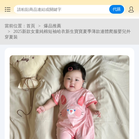
代購
當前位置：首頁
爆品推薦
首頁
2025新款女童純棉短袖哈衣新生寶寶夏季薄款連體爬服嬰兒外
穿夏裝
中國商品代購
集運服務
爆品推薦
查詢運單
最新公告
物流資訊