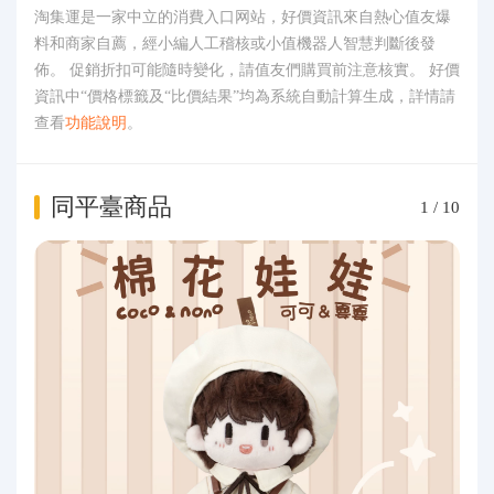
淘集運是一家中立的消費入口网站，好價資訊來自熱心值友爆
料和商家自薦，經小編人工稽核或小值機器人智慧判斷後發
佈。 促銷折扣可能隨時變化，請值友們購買前注意核實。 好價
資訊中“價格標籤及“比價結果”均為系統自動計算生成，詳情請
查看
功能說明
。
同平臺商品
1
/
10