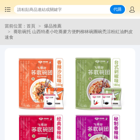
代購
當前位置：首頁
爆品推薦
首頁
蕎歌碗托 山西特產小吃蕎麥方便麪柳林碗團碗禿涼粉紅油麪皮
速食
中國商品代購
集運服務
爆品推薦
查詢運單
最新公告
物流資訊