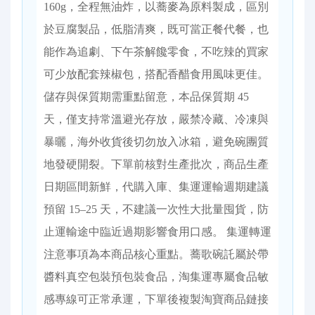
160g，全程無油炸，以蕎麥為原料製成，區別
於豆腐製品，低脂清爽，既可當正餐代餐，也
能作為追劇、下午茶解饞零食，不吃辣的買家
可少放配套辣椒包，搭配香醋食用風味更佳。
儲存與保質期需重點留意，本品保質期 45
天，僅支持常溫避光存放，嚴禁冷藏、冷凍與
暴曬，海外收貨後切勿放入冰箱，避免碗團質
地發硬開裂。下單前核對生產批次，商品生產
日期區間新鮮，代購入庫、集運運輸週期建議
預留 15–25 天，不建議一次性大批量囤貨，防
止運輸途中臨近過期影響食用口感。 集運轉運
注意事項為本商品核心重點。蕎歌碗託屬於帶
醬料真空包裝預包裝食品，淘集運專屬食品敏
感專線可正常承運，下單後複製淘寶商品鏈接