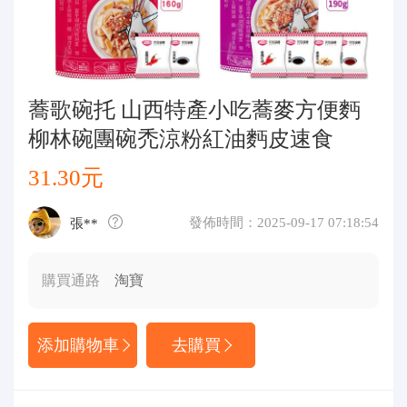
代購問答
關於我們
蕎歌碗托 山西特產小吃蕎麥方便麪
柳林碗團碗禿涼粉紅油麪皮速食
31.30元
發佈時間：2025-09-17 07:18:54
張**
購買通路
淘寶
添加購物車
去購買