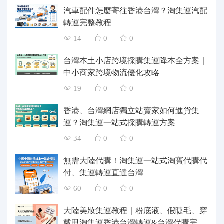
汽車配件怎麼寄往香港台灣？淘集運汽配
轉運完整教程
14
0
0
台灣本土小店跨境採購集運降本全方案｜
中小商家跨境物流優化攻略
19
0
0
香港、台灣網店獨立站賣家如何進貨集
運？淘集運一站式採購轉運方案
34
0
0
無需大陸代購！淘集運一站式淘寶代購代
付、集運轉運直達台灣
60
0
0
大陸美妝集運教程｜粉底液、假睫毛、穿
戴甲淘集運香港台灣轉運&台灣代購完整