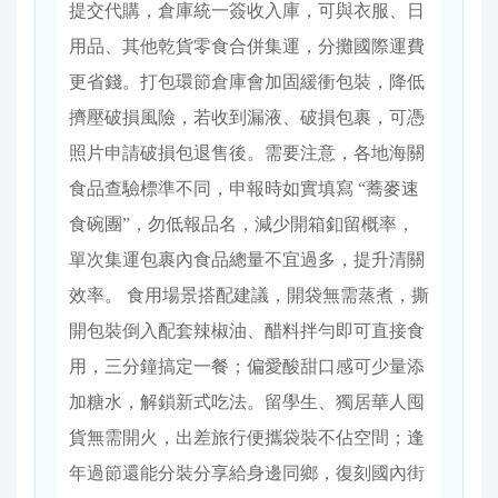
提交代購，倉庫統一簽收入庫，可與衣服、日
用品、其他乾貨零食合併集運，分攤國際運費
更省錢。打包環節倉庫會加固緩衝包裝，降低
擠壓破損風險，若收到漏液、破損包裹，可憑
照片申請破損包退售後。需要注意，各地海關
食品查驗標準不同，申報時如實填寫 “蕎麥速
食碗團”，勿低報品名，減少開箱釦留概率，
單次集運包裹內食品總量不宜過多，提升清關
效率。 食用場景搭配建議，開袋無需蒸煮，撕
開包裝倒入配套辣椒油、醋料拌勻即可直接食
用，三分鐘搞定一餐；偏愛酸甜口感可少量添
加糖水，解鎖新式吃法。留學生、獨居華人囤
貨無需開火，出差旅行便攜袋裝不佔空間；逢
年過節還能分裝分享給身邊同鄉，復刻國內街