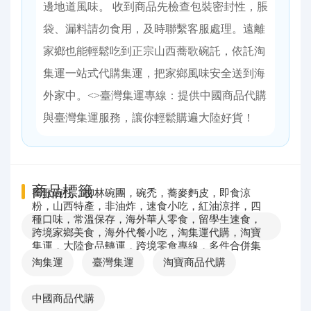
邊地道風味。 收到商品先檢查包裝密封性，脹
袋、漏料請勿食用，及時聯繫客服處理。遠離
家鄉也能輕鬆吃到正宗山西蕎歌碗託，依託淘
集運一站式代購集運，把家鄉風味安全送到海
外家中。<>臺灣集運專線：提供中國商品代購
與臺灣集運服務，讓你輕鬆購遍大陸好貨！
商品標籤
蕎歌碗托，柳林碗團，碗禿，蕎麥麪皮，即食涼
粉，山西特產，非油炸，速食小吃，紅油涼拌，四
種口味，常溫保存，海外華人零食，留學生速食，
跨境家鄉美食，海外代餐小吃，淘集運代購，淘寶
集運，大陸食品轉運，跨境零食專線，多件合併集
運
淘集運
臺灣集運
淘寶商品代購
中國商品代購