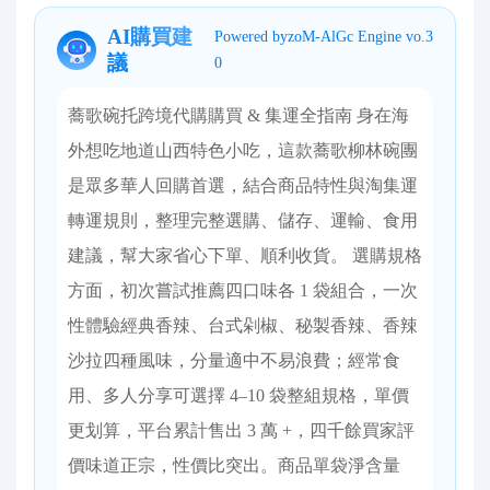
AI購買建
Powered byzoM-AlGc Engine vo.3
議
0
蕎歌碗托跨境代購購買 & 集運全指南 身在海
外想吃地道山西特色小吃，這款蕎歌柳林碗團
是眾多華人回購首選，結合商品特性與淘集運
轉運規則，整理完整選購、儲存、運輸、食用
建議，幫大家省心下單、順利收貨。 選購規格
方面，初次嘗試推薦四口味各 1 袋組合，一次
性體驗經典香辣、台式剁椒、秘製香辣、香辣
沙拉四種風味，分量適中不易浪費；經常食
用、多人分享可選擇 4–10 袋整組規格，單價
更划算，平台累計售出 3 萬 +，四千餘買家評
價味道正宗，性價比突出。商品單袋淨含量