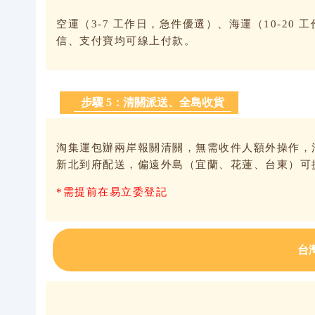
空運（3-7 工作日，急件優選）、海運（10-2
信、支付寶均可線上付款。
步驟 5：清關派送、全島收貨
淘集運包辦兩岸報關清關，無需收件人額外操作，
新北到府配送，偏遠外島（宜蘭、花蓮、台東）可
*需提前在易立委登記
台