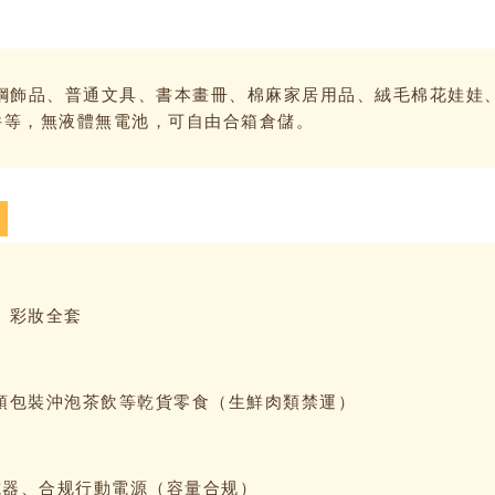
不鏽鋼飾品、普通文具、書本畫冊、棉麻家居用品、絨毛棉花娃娃
擺件等，無液體無電池，可自由合箱倉儲。
、彩妝全套
預包裝沖泡茶飲等乾貨零食（生鮮肉類禁運）
電器、合规行動電源（容量合规）