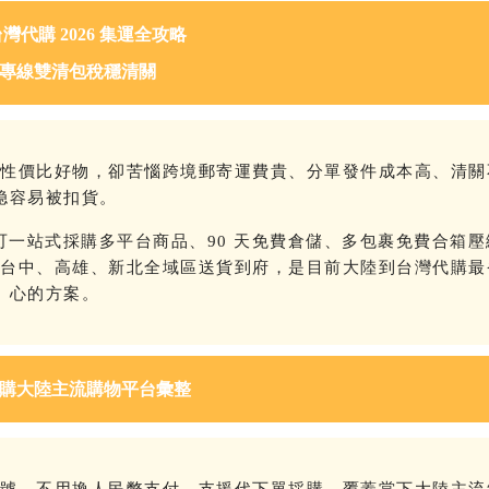
灣代購 2026 集運全攻略
專線雙清包稅穩清關
高性價比好物，卻苦惱跨境郵寄運費貴、分單發件成本高、清關
稳容易被扣貨。
，可一站式採購多平台商品、90 天免費倉儲、多包裹免費合箱壓
、台中、高雄、新北全域區送貨到府，是目前大陸到台灣代購最
心的方案。
購大陸主流購物平台彙整
帳號、不用換人民幣支付，支援代下單採購，覆蓋當下大陸主流