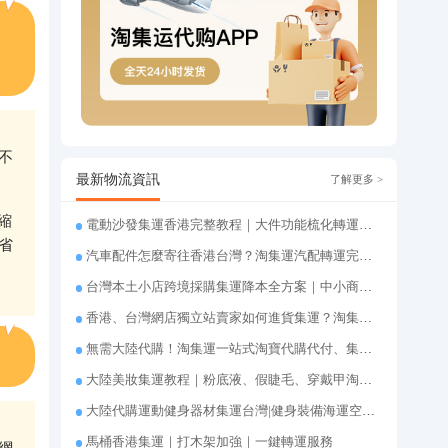
不
最新物流資訊
了解更多 >
縮
電動沙發集運香港完整教程｜大件功能梳化轉運、打包清關上門派送
省
汽車配件怎麼寄往香港台灣？淘集運汽配轉運完整教程
台灣本土小店跨境採購集運降本全方案｜中小商家跨境物流優化攻略
香港、台灣網店獨立站賣家如何進貨集運？淘集運一站式採購轉運方案
無需大陸代購！淘集運一站式淘寶代購代付、集運轉運直達台灣
大陸美妝集運教程｜粉底液、假睫毛、穿戴甲淘集運香港台灣轉運&台灣代購完整指南
大陸代購運動健身器材集運台灣|健身裝備海運空運直送、送貨到府
馬桶香港集運｜打木架加強｜一鍵轉運服務
網