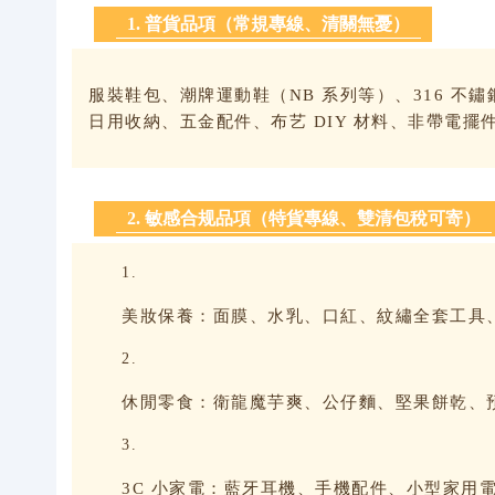
1. 普貨品項（常規專線、清關無憂）
服裝鞋包、潮牌運動鞋（NB 系列等）、316 
日用收納、五金配件、布艺 DIY 材料、非帶電
2. 敏感合规品項（特貨專線、雙清包稅可寄）
美妝保養：面膜、水乳、口紅、紋繡全套工具
休閒零食：衛龍魔芋爽、公仔麵、堅果餅乾、
3C 小家電：藍牙耳機、手機配件、小型家用