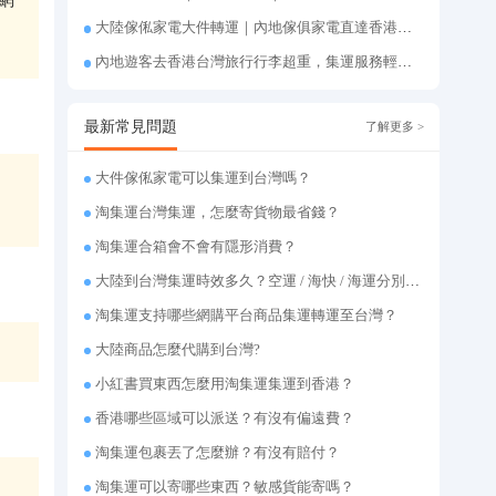
大陸傢俬家電大件轉運｜內地傢俱家電直達香港台灣送貨上府
內地遊客去香港台灣旅行行李超重，集運服務輕鬆解決搬運難題
最新常見問題
了解更多 >
大件傢俬家電可以集運到台灣嗎？
淘集運台灣集運，怎麼寄貨物最省錢？
淘集運合箱會不會有隱形消費？
大陸到台灣集運時效多久？空運 / 海快 / 海運分別幾天
淘集運支持哪些網購平台商品集運轉運至台灣？
大陸商品怎麼代購到台灣?
小紅書買東西怎麼用淘集運集運到香港？
香港哪些區域可以派送？有沒有偏遠費？
淘集運包裹丟了怎麼辦？有沒有賠付？
淘集運可以寄哪些東西？敏感貨能寄嗎？