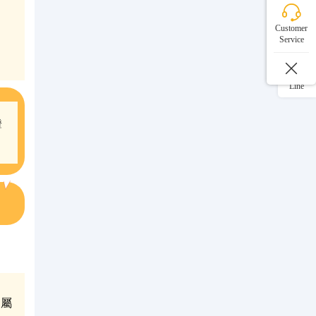
微信
Customer
Service
WhatsApp
Line
證
專屬