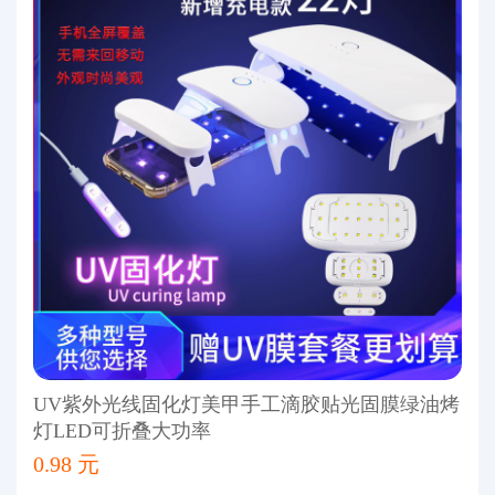
UV紫外光线固化灯美甲手工滴胶贴光固膜绿油烤
灯LED可折叠大功率
0.98 元