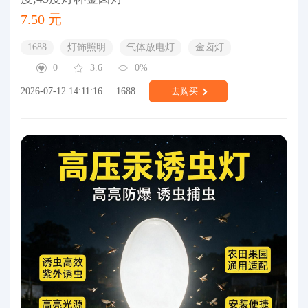
7.50 元
1688
灯饰照明
气体放电灯
金卤灯
0
3.6
0%
2026-07-12 14:11:16
1688
去购买