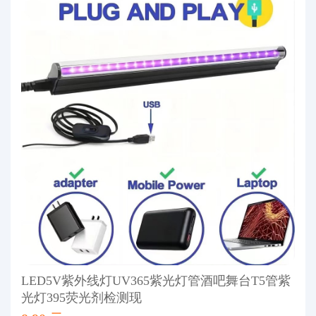
LED5V紫外线灯UV365紫光灯管酒吧舞台T5管紫
光灯395荧光剂检测现