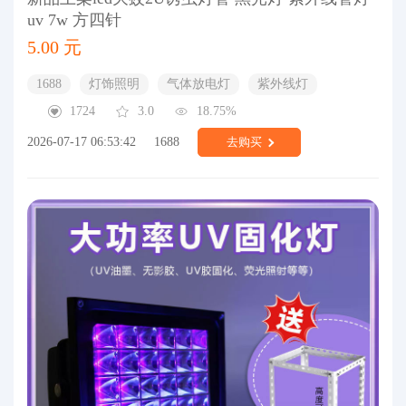
uv 7w 方四针
5.00 元
1688
灯饰照明
气体放电灯
紫外线灯
1724
3.0
18.75%
2026-07-17 06:53:42
1688
去购买