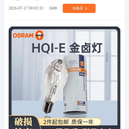
2026-07-17 00:03:33
1688
去购买