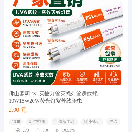
佛山照明FSL灭蚊灯管灭蝇灯管诱蚊蝇
10W15W20W荧光灯紫外线杀虫
2.00 元
1688
灯饰照明
气体放电灯
紫外线灯
严选
270
5.0
10.53%