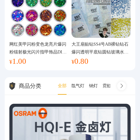
网红美甲闪粉变色龙亮片爆闪
大王扇贴钻SS4号AB裸钻钻石
粉镭射极光闪片指甲饰品DIY
爆闪透明平底钻圆钻玻璃水钻
1.00
0.80
手工流麻
美甲钻饰
¥
¥
商品分类
全部
氙气灯
钠灯
霓虹灯管
冷阴极