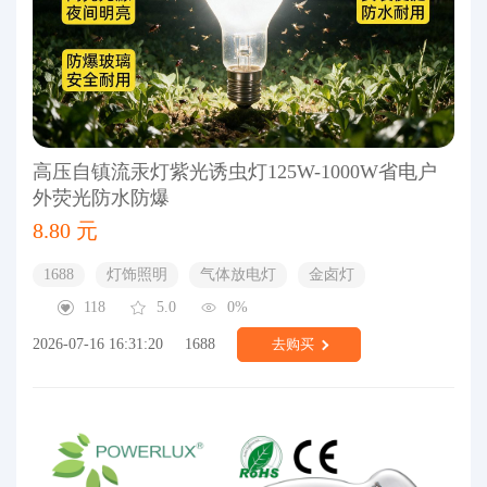
高压自镇流汞灯紫光诱虫灯125W-1000W省电户
外荧光防水防爆
8.80 元
1688
灯饰照明
气体放电灯
金卤灯
118
5.0
0%
2026-07-16 16:31:20
1688
去购买