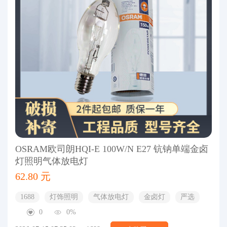
OSRAM欧司朗HQI-E 100W/N E27 钪钠单端金卤
灯照明气体放电灯
62.80 元
1688
灯饰照明
气体放电灯
金卤灯
严选
0
0%