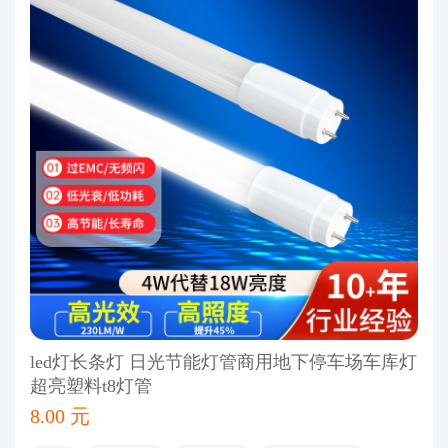
led灯长条灯 日光节能灯管商用地下停车场车库灯
超亮塑料t8灯管
8.00 元