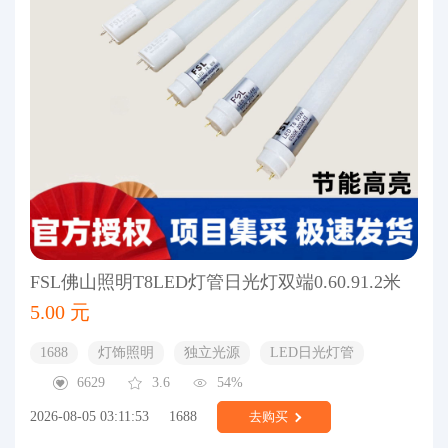
FSL佛山照明T8LED灯管日光灯双端0.60.91.2米
5.00 元
1688
灯饰照明
独立光源
LED日光灯管
6629
3.6
54%
2026-08-05 03:11:53
1688
去购买