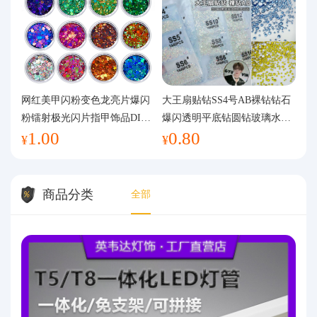
网红美甲闪粉变色龙亮片爆闪
大王扇贴钻SS4号AB裸钻钻石
粉镭射极光闪片指甲饰品DIY
爆闪透明平底钻圆钻玻璃水钻
1.00
0.80
手工流麻
美甲钻饰
¥
¥
商品分类
全部