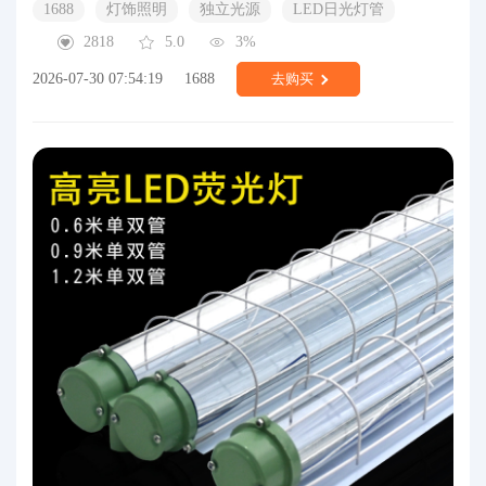
1688
灯饰照明
独立光源
LED日光灯管
2818
5.0
3%
2026-07-30 07:54:19
1688
去购买