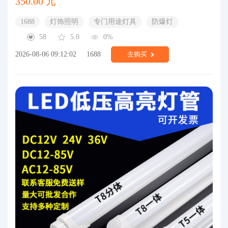
350.00 元
1688
灯饰照明
专门用途灯具
防爆灯
58
5.0
0%
2026-08-06 09:12:02
1688
去购买