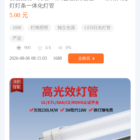
灯灯条一体化灯管
5.00 元
1688
灯饰照明
独立光源
LED日光灯管
严选
900
4.6
0%
2026-08-06 08:15:03
1688
去购买