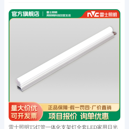
雷士照明T5灯管一体化支架灯全套LED家用日光