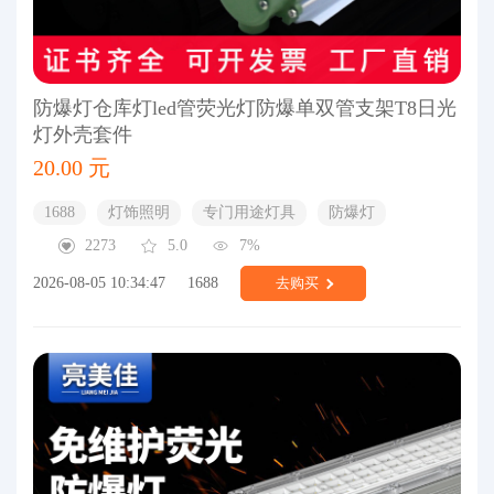
防爆灯仓库灯led管荧光灯防爆单双管支架T8日光
灯外壳套件
20.00 元
1688
灯饰照明
专门用途灯具
防爆灯
2273
5.0
7%
2026-08-05 10:34:47
1688
去购买