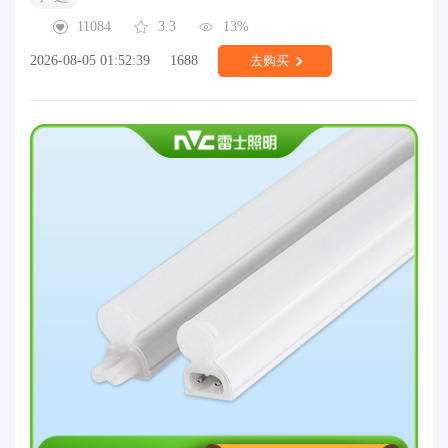
11084
3.3
13%
2026-08-05 01:52:39
1688
去购买