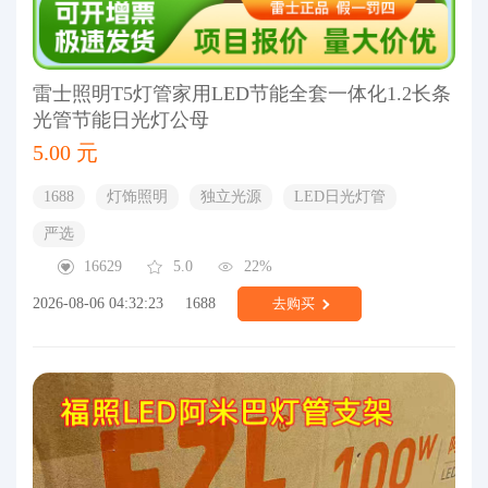
雷士照明T5灯管家用LED节能全套一体化1.2长条
光管节能日光灯公母
5.00 元
1688
灯饰照明
独立光源
LED日光灯管
严选
16629
5.0
22%
2026-08-06 04:32:23
1688
去购买