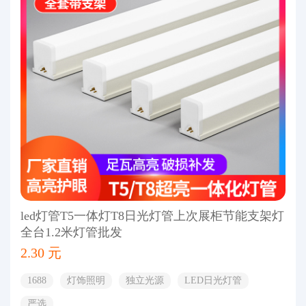
led灯管T5一体灯T8日光灯管上次展柜节能支架灯
全台1.2米灯管批发
2.30 元
1688
灯饰照明
独立光源
LED日光灯管
严选