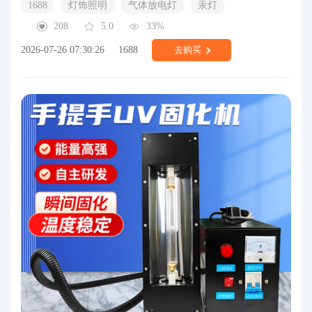
1688
灯饰照明
气体放电灯
汞灯
208
5.0
33%
2026-07-26 07:30:26
1688
去购买