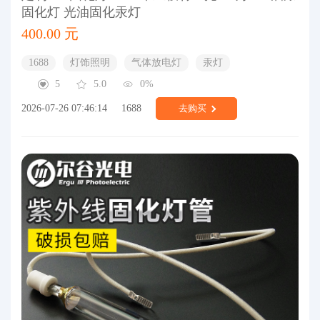
固化灯 光油固化汞灯
400.00 元
1688
灯饰照明
气体放电灯
汞灯
5
5.0
0%
2026-07-26 07:46:14
1688
去购买