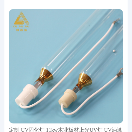
定制 UV固化灯 11kw木业板材上光UV灯 UV油漆