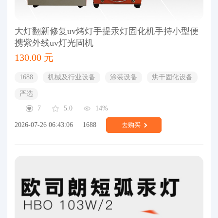
大灯翻新修复uv烤灯手提汞灯固化机手持小型便
携紫外线uv灯光固机
130.00 元
1688
机械及行业设备
涂装设备
烘干固化设备
严选
7
5.0
14%
2026-07-26 06:43:06
1688
去购买