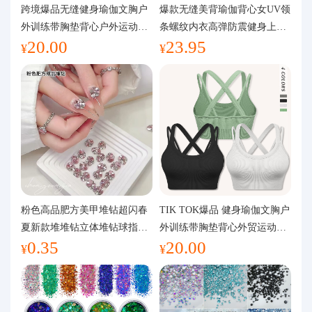
代购问答
跨境爆品无缝健身瑜伽文胸户
爆款无缝美背瑜伽背心女UV领
外训练带胸垫背心户外运动瑜
条螺纹内衣高弹防震健身上装
20.00
23.95
伽服女
运动文胸
关于我们
¥
¥
粉色高品肥方美甲堆钻超闪春
TIK TOK爆品 健身瑜伽文胸户
夏新款堆堆钻立体堆钻球指甲
外训练带胸垫背心外贸运动瑜
0.35
20.00
装饰品
伽服女
¥
¥