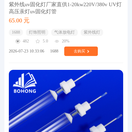
紫外线uv固化灯厂家直供1-20kw220V/380v UV灯
高压汞灯uv固化灯管
65.00 元
1688
灯饰照明
气体放电灯
紫外线灯
482
5.0
20%
2026-07-23 10:33:06
1688
去购买