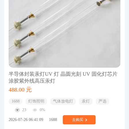
半导体封装汞灯UV 灯 晶圆光刻 UV 固化灯芯片
涂胶紫外线高压汞灯
488.00 元
1688
灯饰照明
气体放电灯
汞灯
严选
23
0%
2026-07-26 06:41:09
1688
去购买