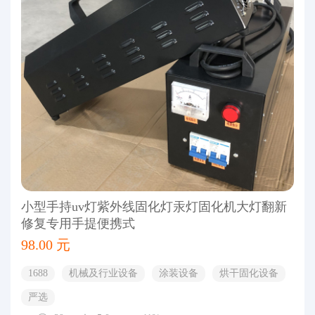
小型手持uv灯紫外线固化灯汞灯固化机大灯翻新
修复专用手提便携式
98.00 元
1688
机械及行业设备
涂装设备
烘干固化设备
严选