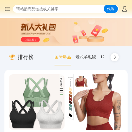
代购
首页
中国商品代购
排行榜
国际爆品
老式羊毛毯
12.00-20 truck inn
集运服务
爆品推荐
查询运单
最新公告
物流资讯