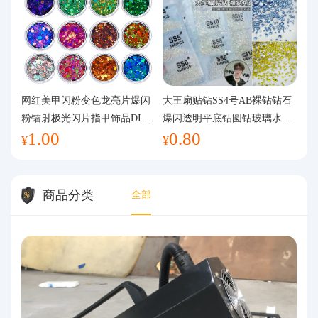
网红美甲闪粉变色龙亮片爆闪
大王扇贴钻SS4号AB裸钻钻石
粉镭射极光闪片指甲饰品DIY
爆闪透明平底钻圆钻玻璃水钻
1.00
0.80
手工流麻
美甲钻饰
¥
¥
商品分类
全部