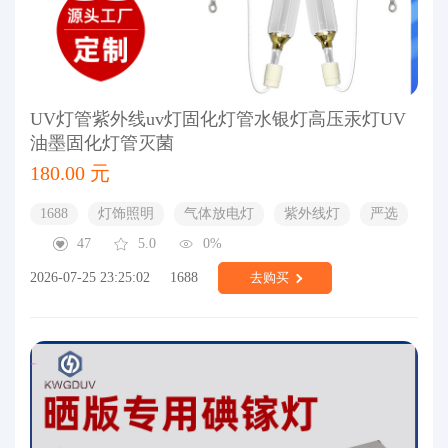
UV灯管紫外线uv灯固化灯管水银灯高压汞灯UV
油墨固化灯管灭菌
180.00 元
1688
灯饰照明
气体放电灯
紫外线灯
严选
47
5.0
0%
2026-07-25 23:25:02
1688
去购买