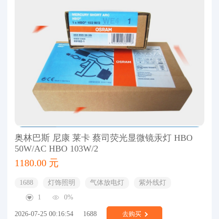
奥林巴斯 尼康 莱卡 蔡司荧光显微镜汞灯 HBO
50W/AC HBO 103W/2
1180.00 元
1688
灯饰照明
气体放电灯
紫外线灯
1
0%
2026-07-25 00:16:54
1688
去购买