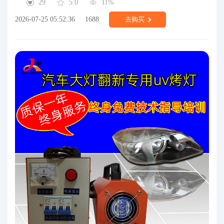
29
5.0
11%
2026-07-25 05:52:36
1688
去购买