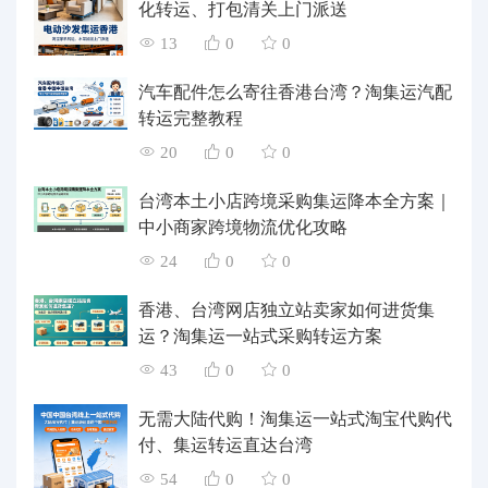
化转运、打包清关上门派送
13
0
0
汽车配件怎么寄往香港台湾？淘集运汽配
转运完整教程
20
0
0
台湾本土小店跨境采购集运降本全方案｜
中小商家跨境物流优化攻略
24
0
0
香港、台湾网店独立站卖家如何进货集
运？淘集运一站式采购转运方案
43
0
0
无需大陆代购！淘集运一站式淘宝代购代
付、集运转运直达台湾
54
0
0