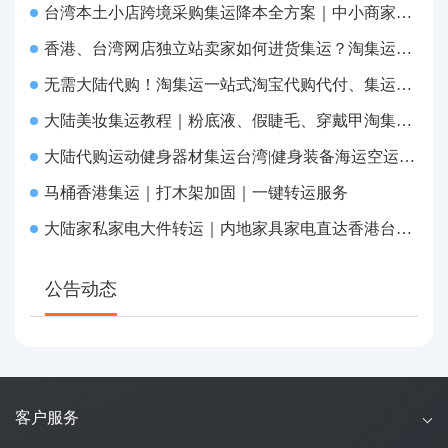
台湾本土小店跨境采购集运降本全方案｜中小商家跨境物流优化攻略
香港、台湾网店独立站卖家如何进货集运？淘集运一站式采购转运方案
无需大陆代购！淘集运一站式淘宝代购代付、集运转运直达台湾
大陆美妆集运教程｜粉底液、假睫毛、穿戴甲淘集运香港台湾转运&台湾代购完整指南
大陆代购运动健身器材集运台湾|健身装备海运空运直送、送货到府
马桶香港集运｜打木架加固｜一键转运服务
大陆家私家电大件转运｜内地家具家电直达香港台湾送货上府
公告动态
客户服务