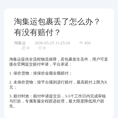
代购问答
关于我们
淘集运包裹丢了怎么办？
有没有赔付？
淘集运
2026-05-25 11:25:16
456
0
0
淘集运提供全流程物流保障，若包裹发生丢件，用户可直
接在官网提交赔付申请，平台承诺：
1. 保价货物：按保价金额全额赔付；
2. 未保价货物：按平台规则进行赔付，最高赔付上限为X
元；
3. 赔付时效：赔付申请提交后，3-5个工作日内完成审核
与打款，专属客服全程跟进处理，最大限度降低用户损
失。