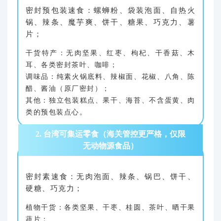
密封预包装速食：螺蛳粉、袋装泡面、自热火
锅、辣条、魔芋爽、饼干、糖果、巧克力、薯
片；
干货特产：无肉坚果、红枣、枸杞、干香菇、木
耳、各类密封茶叶、咖啡；
调味品：纯素火锅底料、辣椒面、花椒、八角、陈
醋、酱油（原厂密封）；
其他：独立包装糕点、果干、海苔、不含蛋黄、肉
类的预包装点心。
2. 台湾可集运零食（海关管控更严格，仅限
无动物源食品）
密封素速食：无肉泡面、辣条、锅巴、饼干、
硬糖、巧克力；
植物干货：各类坚果、干枣、桂圆、茶叶、晒干果
蔬片；