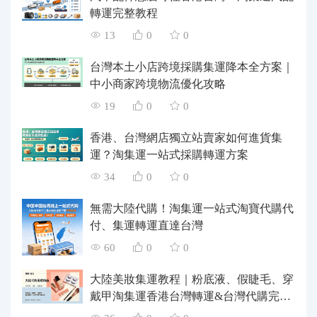
轉運完整教程
13
0
0
台灣本土小店跨境採購集運降本全方案｜
中小商家跨境物流優化攻略
19
0
0
香港、台灣網店獨立站賣家如何進貨集
運？淘集運一站式採購轉運方案
34
0
0
無需大陸代購！淘集運一站式淘寶代購代
付、集運轉運直達台灣
60
0
0
大陸美妝集運教程｜粉底液、假睫毛、穿
戴甲淘集運香港台灣轉運&台灣代購完整
指南