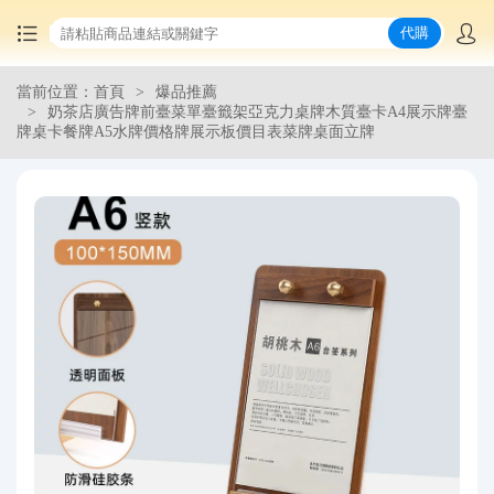
代購
當前位置：首頁
爆品推薦
首頁
奶茶店廣告牌前臺菜單臺籤架亞克力桌牌木質臺卡A4展示牌臺
牌桌卡餐牌A5水牌價格牌展示板價目表菜牌桌面立牌
中國商品代購
集運服務
爆品推薦
查詢運單
最新公告
物流資訊