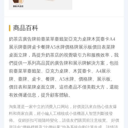
商品百科
奶茶店廣告牌前臺菜單臺籤架亞克力桌牌木質臺卡A4
展示牌臺牌桌卡餐牌A5水牌價格牌展示板價目表菜牌
桌面立牌，爲提升奶茶店的視覺吸引力和服務效率，我
們提供一系列高品質的廣告牌和展示牌解決方案，包括
前臺菜單臺籤架、亞克力桌牌、木質臺卡、A4展示
牌、臺牌、桌卡、餐牌、A5水牌、價格牌、展示板、
價目表和菜牌桌面立牌。這些產品不僅美觀大方，還能
有效傳遞信息，提升顧客體驗。
淘集運是一家中立的消費入口网站，好價資訊來自熱心值友爆
料和商家自薦，經小編人工稽核或小值機器人智慧判斷後發
佈。 促銷折扣可能隨時變化，請值友們購買前注意核實。 好價
資訊中“價格標籤及“比價結果”均為系統自動計算生成，詳情請