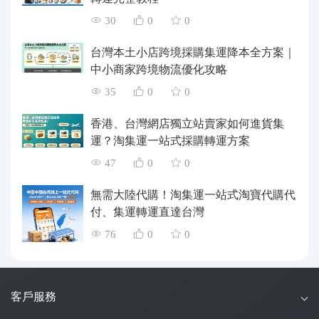
30
0
0
台灣本土小店跨境採購集運降本全方案｜
中小商家跨境物流優化攻略
35
0
0
香港、台灣網店獨立站賣家如何進貨集
運？淘集運一站式採購轉運方案
47
0
0
無需大陸代購！淘集運一站式淘寶代購代
付、集運轉運直達台灣
76
0
0
客戶服務