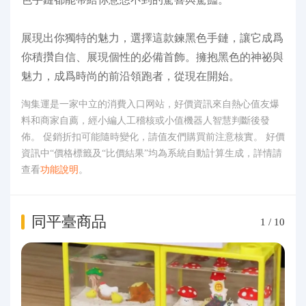
展現出你獨特的魅力，選擇這款鍊黑色手鏈，讓它成爲
你積攢自信、展現個性的必備首飾。擁抱黑色的神祕與
魅力，成爲時尚的前沿領跑者，從現在開始。
淘集運是一家中立的消費入口网站，好價資訊來自熱心值友爆
料和商家自薦，經小編人工稽核或小值機器人智慧判斷後發
佈。 促銷折扣可能隨時變化，請值友們購買前注意核實。 好價
資訊中“價格標籤及“比價結果”均為系統自動計算生成，詳情請
查看
功能說明
。
同平臺商品
1
/
10