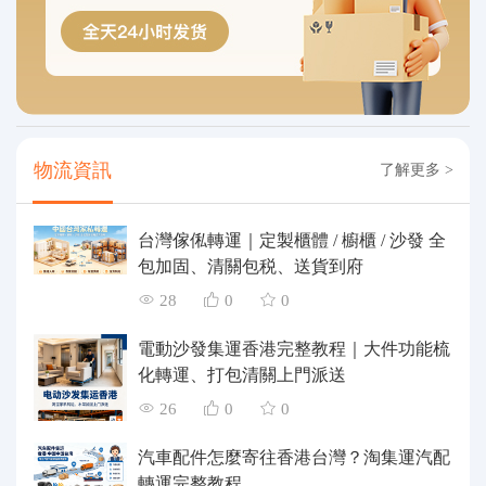
物流資訊
了解更多 >
台灣傢俬轉運｜定製櫃體 / 櫥櫃 / 沙發 全
包加固、清關包税、送貨到府
28
0
0
電動沙發集運香港完整教程｜大件功能梳
化轉運、打包清關上門派送
26
0
0
汽車配件怎麼寄往香港台灣？淘集運汽配
轉運完整教程