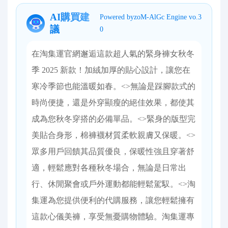
AI購買建
Powered byzoM-AlGc Engine vo.3
議
0
在淘集運官網邂逅這款超人氣的緊身褲女秋冬
季 2025 新款！加絨加厚的貼心設計，讓您在
寒冷季節也能溫暖如春。<>無論是踩腳款式的
時尚便捷，還是外穿顯瘦的絕佳效果，都使其
成為您秋冬穿搭的必備單品。<>緊身的版型完
美貼合身形，棉褲襪材質柔軟親膚又保暖。<>
眾多用戶回饋其品質優良，保暖性強且穿著舒
適，輕鬆應對各種秋冬場合，無論是日常出
行、休閒聚會或戶外運動都能輕鬆駕馭。<>淘
集運為您提供便利的代購服務，讓您輕鬆擁有
這款心儀美褲，享受無憂購物體驗。淘集運專