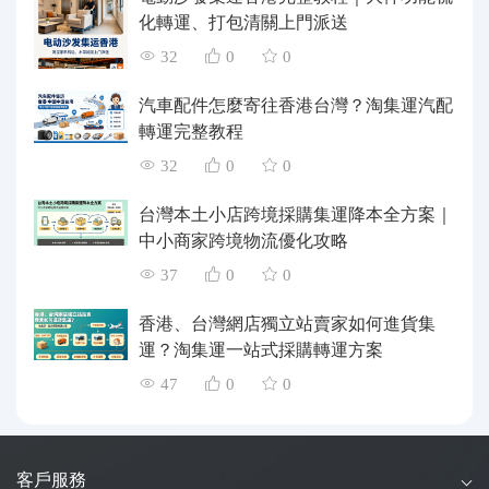
化轉運、打包清關上門派送
32
0
0
汽車配件怎麼寄往香港台灣？淘集運汽配
轉運完整教程
32
0
0
台灣本土小店跨境採購集運降本全方案｜
中小商家跨境物流優化攻略
37
0
0
香港、台灣網店獨立站賣家如何進貨集
運？淘集運一站式採購轉運方案
47
0
0
客戶服務