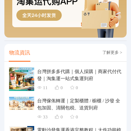
物流資訊
了解更多 >
台灣拼多多代購｜個人採購｜商家代付代
發｜淘集運一站式集運到府
11
0
0
台灣傢俬轉運｜定製櫃體 / 櫥櫃 / 沙發 全
包加固、清關包税、送貨到府
33
0
0
電動沙發集運香港完整教程｜大件功能梳