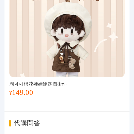
周可可棉花娃娃鑰匙圈掛件
149.00
¥
代購問答