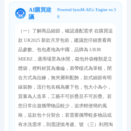
AI購買建
Powered byzoM-AlGc Engine vo.3
議
0
（一）了解商品細節，確認適配需求 在購買這
款 UR2025 新款月牙包前，建議您仔細查看商
品參數。包包產地為中國，品牌為 URJR
MIEBZ，適用場景為休閒，箱包外袋種類是立
體袋，裡料材質為滌綸，肩帶樣式為單根，閉
合方式為拉鍊，無夾層和配飾，款式細節有明
線裝飾，流行包名稱為腋下包，包大小為小，
質量為人造革，工藝不可折疊且不可折疊。若
您日常出遊攜帶物品較少，追求輕便簡約風
格，這款包十分契合；若需要攜帶較多物品或
有水洗需求，則需謹慎考慮。號 （三）利用淘