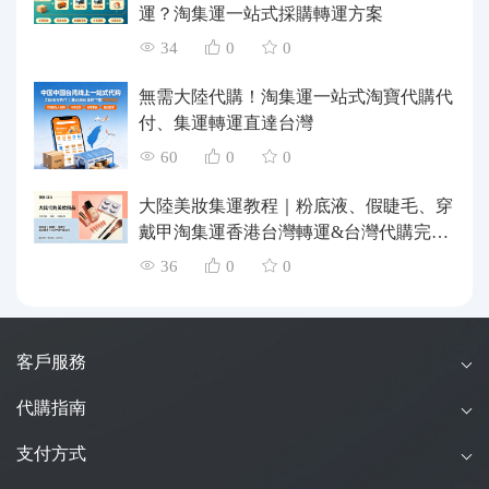
運？淘集運一站式採購轉運方案
34
0
0
無需大陸代購！淘集運一站式淘寶代購代
付、集運轉運直達台灣
60
0
0
大陸美妝集運教程｜粉底液、假睫毛、穿
戴甲淘集運香港台灣轉運&台灣代購完整
指南
36
0
0
客戶服務
代購指南
支付方式