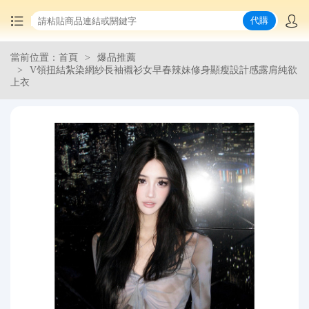
代購
當前位置：首頁
爆品推薦
首頁
V領扭結紮染網紗長袖襯衫女早春辣妹修身顯瘦設計感露肩純欲
上衣
中國商品代購
集運服務
爆品推薦
查詢運單
最新公告
物流資訊