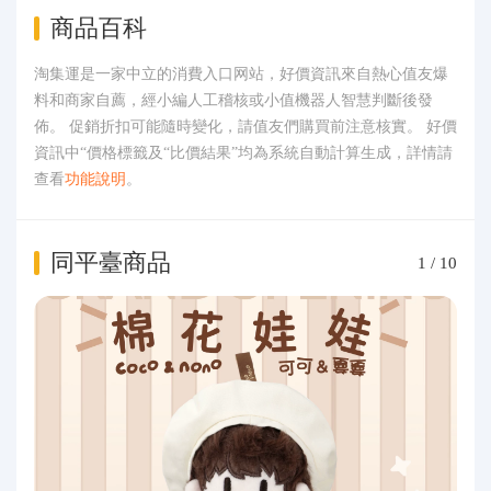
商品百科
淘集運是一家中立的消費入口网站，好價資訊來自熱心值友爆
料和商家自薦，經小編人工稽核或小值機器人智慧判斷後發
佈。 促銷折扣可能隨時變化，請值友們購買前注意核實。 好價
資訊中“價格標籤及“比價結果”均為系統自動計算生成，詳情請
查看
功能說明
。
同平臺商品
1
/
10