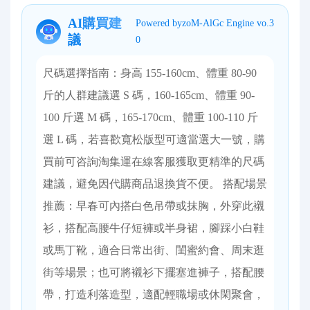
AI購買建
Powered byzoM-AlGc Engine vo.3
議
0
尺碼選擇指南：身高 155-160cm、體重 80-90
斤的人群建議選 S 碼，160-165cm、體重 90-
100 斤選 M 碼，165-170cm、體重 100-110 斤
選 L 碼，若喜歡寬松版型可適當選大一號，購
買前可咨詢淘集運在線客服獲取更精準的尺碼
建議，避免因代購商品退換貨不便。 搭配場景
推薦：早春可內搭白色吊帶或抹胸，外穿此襯
衫，搭配高腰牛仔短褲或半身裙，腳踩小白鞋
或馬丁靴，適合日常出街、閨蜜約會、周末逛
街等場景；也可將襯衫下擺塞進褲子，搭配腰
帶，打造利落造型，適配輕職場或休閑聚會，