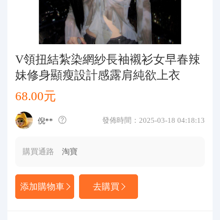
代購問答
關於我們
V領扭結紮染網紗長袖襯衫女早春辣
妹修身顯瘦設計感露肩純欲上衣
68.00元
發佈時間：2025-03-18 04:18:13
倪**
購買通路
淘寶
添加購物車
去購買