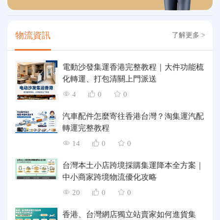
物流資訊
了解更多 >
電動沙發集運香港完整教程｜大件功能梳
化轉運、打包清關上門派送
4
0
0
汽車配件怎麼寄往香港台灣？淘集運汽配
轉運完整教程
14
0
0
台灣本土小店跨境採購集運降本全方案｜
中小商家跨境物流優化攻略
20
0
0
香港、台灣網店獨立站賣家如何進貨集