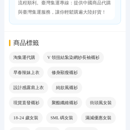
流程順利。臺灣集運專線：提供中國商品代購
與臺灣集運服務，讓你輕鬆購遍大陸好貨！
商品標籤
淘集運代購
V 領扭結紮染網紗長袖襯衫
早春辣妹上衣
修身顯瘦襯衫
設計感露肩上衣
純欲風襯衫
現貨直發襯衫
聚酯纖維襯衫
街頭風女裝
18-24 歲女裝
SML 碼女裝
滿減優惠女裝