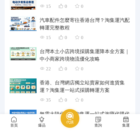
15
0
0
汽車配件怎麼寄往香港台灣？淘集運汽配
轉運完整教程
15
0
0
台灣本土小店跨境採購集運降本全方案｜
中小商家跨境物流優化攻略
22
0
0
香港、台灣網店獨立站賣家如何進貨集
運？淘集運一站式採購轉運方案
35
0
0
無需大陸代購！淘集運一站式淘寶代購代
付、集運轉運直達台灣
代購
首頁
爆品
查詢
集運
62
0
0