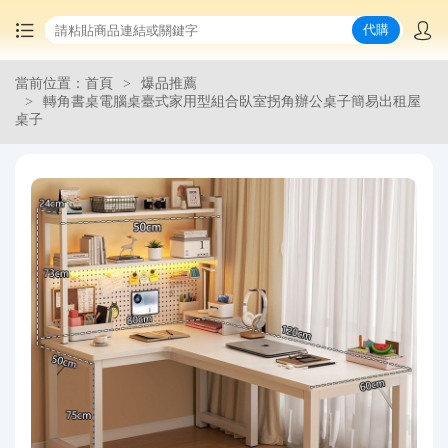
代購
當前位置：首頁
爆品推薦
首頁
轉角書桌電腦桌臺式家用型組合臥室拐角辦公桌子簡易出租屋
桌子
中國商品代購
集運服務
爆品推薦
查詢運單
最新公告
物流資訊