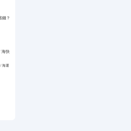
省錢？
？
 海快
/ 海運