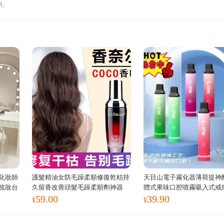
明
。
化妝師
護髮精油女防毛躁柔順修復乾枯持
天目山電子霧化器薄荷提神
梳妝台
久留香改善頭髮毛躁柔順劑神器
體式果味口腔噴霧吸入式戒
59.00
39.90
¥
¥