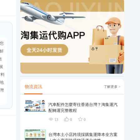
您
鮮
數
展
材料
地
物流資訊
了解更多 >
灣
汽車配件怎麼寄往香港台灣？淘集運汽
配轉運完整教程
13
0
0
台灣本土小店跨境採購集運降本全方案