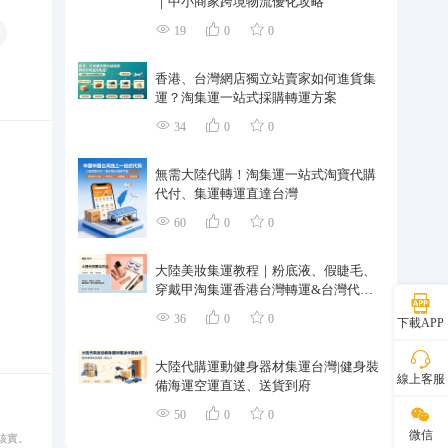
｜中小商家跨境物流優化攻略
19
0
0
香港、台灣網店獨立站賣家如何進貨集
運？淘集運一站式採購轉運方案
34
0
0
無需大陸代購！淘集運一站式淘寶代購
代付、集運轉運直達台灣
60
0
0
大陸美妝集運教程｜粉底液、假睫毛、
穿戴甲淘集運香港台灣轉運&台灣代購
完整指南
36
0
0
下載APP
大陸代購運動健身器材集運台灣|健身裝
線上客服
備海運空運直送、送貨到府
50
0
0
微信
核實。