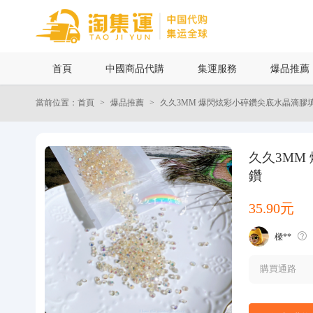
首頁
首頁
中國商品代購
集運服務
爆品推薦
中國商品代購
當前位置：首頁
爆品推薦
久久3MM 爆閃炫彩小碎鑽尖底水晶滴膠
集運服務
久久3MM
爆品推薦
鑽
查詢運單
35.90元
樑**
最新公告
購買通路
物流資訊
代購問答