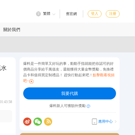
繁體
登入
注册
舊官網
關於我們
爆料是一件簡單又好玩的事，動動手指就能把你認可的好
底水
價商品分享給千萬值友，還能獲得大量金幣獎勵，免換禮
品卡和值得買定制禮品！ 趕快行動起來吧！
點擊觀看視頻
吧~
我要代購
:43:58
爆料新人可獲額外獎勵
應用中心