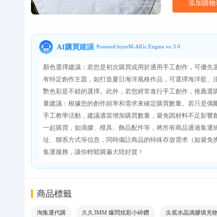
添加購物
關於我們
AI購買建議
Powered byzoM-AlGc Engine vo.3 0
顏色選擇建議：若您是初次購買或用於通用手工創作，可優先
有特定創作主題，如打造夏日海洋風格作品，可選擇海洋藍、
艷色彩是不錯的選擇。此外，若您經常進行手工創作，推薦選購全
量建議：根據您的創作頻率和需求來確定購買數量。若只是偶爾進
手工教學活動，建議適當增加購買數量，避免因材料不足影響
一起購買，如滴膠、模具、飾品配件等，將所有商品通過集運
址、聯系方式等信息，同時備註商品的特殊存放需求（如避免擠
集運服務，讓你輕鬆購遍大陸好貨！
商品標籤
淘集運代購
久久3MM 爆閃炫彩小碎鑽
尖底水晶滴膠填充