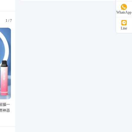
WhatsApp
1
/
7
Line
醒腦一
Speedo/速比濤 汪順同款新升級黑
丙烯馬克筆學生兒童美術專
煙神器
標5.0男款泳衣泳褲溫泉游泳套裝
洗水彩筆繪畫彩色塗鴉畫筆
529.00
47.40
可疊色防水手繪diy丙烯顏
¥
¥
性填色筆