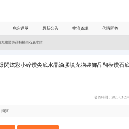
查詢運單
最新公告
物流資訊
代購問答
填充物裝飾品翻模鑽石底水鑽
 爆閃炫彩小碎鑽尖底水晶滴膠填充物裝飾品翻模鑽石
發佈時間：2025-03-20 01
淘寶