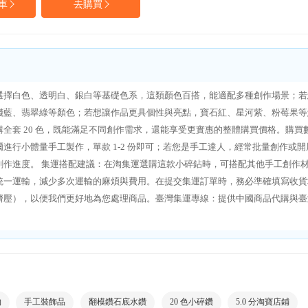
車
去購買
選擇白色、透明白、銀白等基礎色系，這類顏色百搭，能適配多種創作場景；若
淺藍、翡翠綠等顏色；若想讓作品更具個性與亮點，寶石紅、星河紫、粉莓果等
套 20 色，既能滿足不同創作需求，還能享受更實惠的整體購買價格。​ 購買
行小體量手工製作，單款 1-2 份即可；若您是手工達人，經常批量創作或開
創作進度。 集運搭配建議：在淘集運選購這款小碎鉆時，可搭配其他手工創作
統一運輸，減少多次運輸的麻煩與費用。在提交集運訂單時，務必準確填寫收貨
壓），以便我們更好地為您處理商品。​臺灣集運專線：提供中國商品代購與臺
物
手工裝飾品
翻模鑽石底水鑽
20 色小碎鑽
5.0 分淘寶店鋪