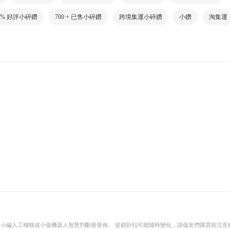
00% 好評小碎鑽
700 + 已售小碎鑽
跨境集運小碎鑽
小鑽
淘集運
小編人工稽核或小值機器人智慧判斷後發佈。 促銷折扣可能隨時變化，請值友們購買前注意