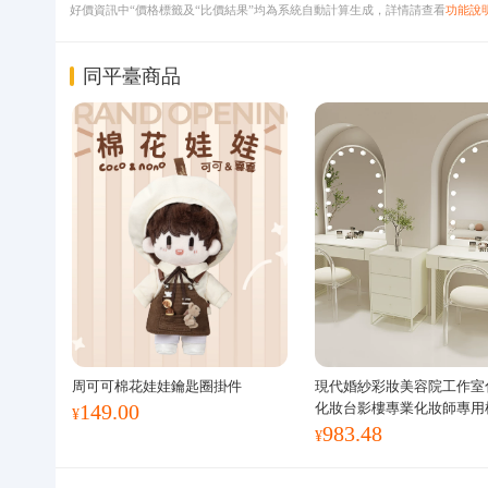
好價資訊中“價格標籤及“比價結果”均為系統自動計算生成，詳情請查看
功能說
同平臺商品
周可可棉花娃娃鑰匙圈掛件
現代婚紗彩妝美容院工作室
149.00
化妝台影樓專業化妝師專用
¥
983.48
¥