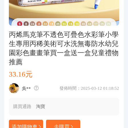
代購問答
關於我們
丙烯馬克筆不透色可疊色水彩筆小學
生專用丙稀美術可水洗無毒防水幼兒
園彩色畫畫筆買一盒送一盒兒童禮物
推薦
33.16元
發佈時間：2025-03-12 01:18:52
吳**
購買通路
淘寶
添加購物車
去購買