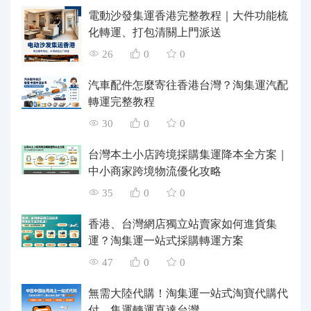
電動沙發集運香港完整教程｜大件功能梳
化轉運、打包清關上門派送
26
0
0
汽車配件怎麼寄往香港台灣？淘集運汽配
轉運完整教程
30
0
0
台灣本土小店跨境採購集運降本全方案｜
中小商家跨境物流優化攻略
35
0
0
香港、台灣網店獨立站賣家如何進貨集
運？淘集運一站式採購轉運方案
47
0
0
無需大陸代購！淘集運一站式淘寶代購代
付、集運轉運直達台灣