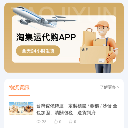
物流資訊
了解更多 >
台灣傢俬轉運｜定製櫃體 / 櫥櫃 / 沙發 全
包加固、清關包税、送貨到府
28
0
0