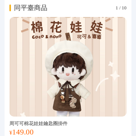
同平臺商品
1
/
10
周可可棉花娃娃鑰匙圈掛件
149.00
¥