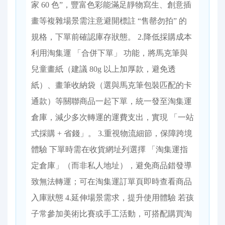
家 60 色”，豐富色彩能滿足靜物寫生、創意插
畫等複雜場景需注意避開標註 “售罄勿拍” 的
規格，下單前確認庫存狀態。 2.降低採購成本
利用淘集運 「合併下單」 功能，將馬克筆與
兒童畫紙（建議 80g 以上加厚款，避免透
紙）、畫筆收納袋（選與馬克筆包裝匹配的卡
通款）等關聯商品一起下單，統一發至淘集運
倉庫，減少多次轉運的運費支出，實現 「一站
式採購 + 省錢」。 3.重視物流細節，保障跨境
體驗 下單時需在收貨網址列選擇 「淘集運指
定倉庫」（而非私人地址），避免商品錯發導
致無法轉運；可在淘集運訂單頁即時查看商品
入庫狀態 4.延伸場景需求，提升使用體驗 若孩
子常參加美術比賽或手工活動，可搭配購買淘