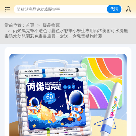
代購
當前位置：首頁
爆品推薦
首頁
丙烯馬克筆不透色可疊色水彩筆小學生專用丙稀美術可水洗無
毒防水幼兒園彩色畫畫筆買一盒送一盒兒童禮物推薦
中國商品代購
集運服務
爆品推薦
查詢運單
最新公告
物流資訊