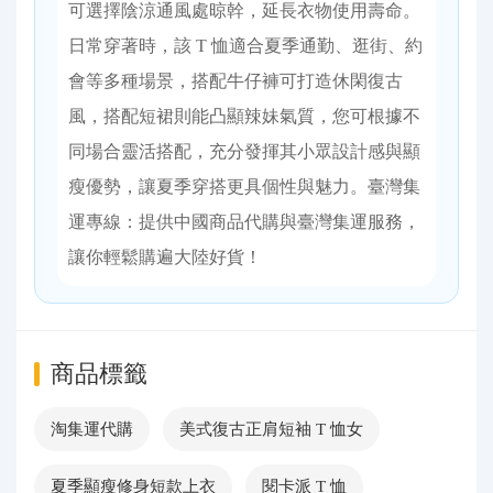
可選擇陰涼通風處晾幹，延長衣物使用壽命。
日常穿著時，該 T 恤適合夏季通勤、逛街、約
會等多種場景，搭配牛仔褲可打造休閑復古
風，搭配短裙則能凸顯辣妹氣質，您可根據不
同場合靈活搭配，充分發揮其小眾設計感與顯
瘦優勢，讓夏季穿搭更具個性與魅力。臺灣集
運專線：提供中國商品代購與臺灣集運服務，
讓你輕鬆購遍大陸好貨！
商品標籤
淘集運代購
美式復古正肩短袖 T 恤女
夏季顯瘦修身短款上衣
閱卡派 T 恤