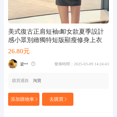
代購問答
關於我們
美式復古正肩短袖t卹女款夏季設計
感小眾別緻獨特短版顯瘦修身上衣
26.80元
發佈時間：2025-03-09 14:24:43
梁**
購買通路
淘寶
添加購物車
去購買