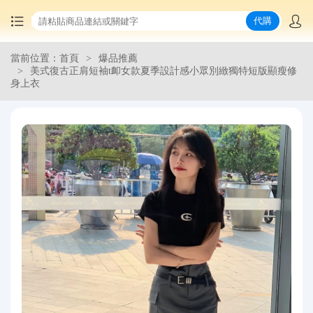
代購
當前位置：首頁
爆品推薦
首頁
美式復古正肩短袖t卹女款夏季設計感小眾別緻獨特短版顯瘦修
身上衣
中國商品代購
集運服務
爆品推薦
查詢運單
最新公告
物流資訊