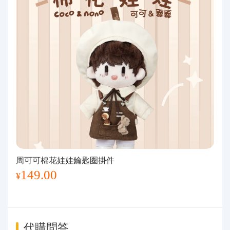
周可可棉花娃娃鑰匙圈掛件
149.00
¥
代購問答