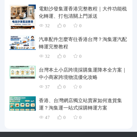
電動沙發集運香港完整教程｜大件功能梳
化轉運、打包清關上門派送
32
0
0
汽車配件怎麼寄往香港台灣？淘集運汽配
轉運完整教程
32
0
0
台灣本土小店跨境採購集運降本全方案｜
中小商家跨境物流優化攻略
37
0
0
香港、台灣網店獨立站賣家如何進貨集
運？淘集運一站式採購轉運方案
47
0
0