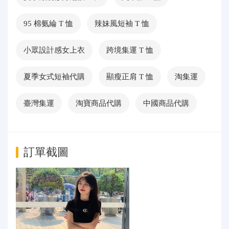
95 棉氨綸 T 恤
辣妹風短袖 T 恤
小眾設計感女上衣
跨境集運 T 恤
夏季女式短袖代購
顯瘦正肩 T 恤
淘集運
臺灣集運
淘寶商品代購
中國商品代購
訂單截圖