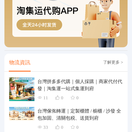
物流資訊
了解更多 >
台灣拼多多代購｜個人採購｜商家代付代
發｜淘集運一站式集運到府
11
0
0
台灣傢俬轉運｜定製櫃體 / 櫥櫃 / 沙發 全
包加固、清關包税、送貨到府
33
0
0