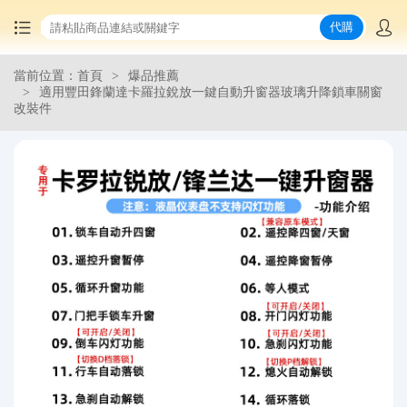
代購
當前位置：首頁
爆品推薦
首頁
適用豐田鋒蘭達卡羅拉銳放一鍵自動升窗器玻璃升降鎖車關窗
改裝件
中國商品代購
集運服務
爆品推薦
查詢運單
最新公告
物流資訊