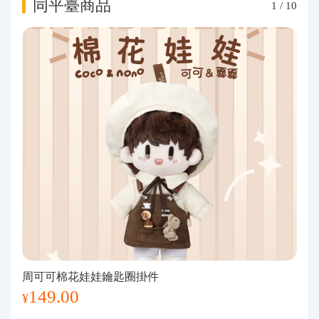
同平臺商品
1
/
10
周可可棉花娃娃鑰匙圈掛件
149.00
¥