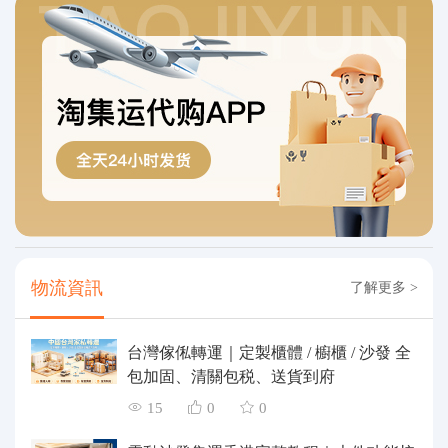
物流資訊
了解更多 >
台灣傢俬轉運｜定製櫃體 / 櫥櫃 / 沙發 全
包加固、清關包税、送貨到府
15
0
0