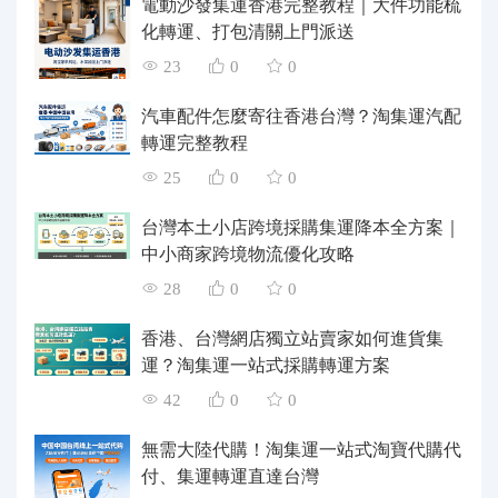
電動沙發集運香港完整教程｜大件功能梳
化轉運、打包清關上門派送
23
0
0
汽車配件怎麼寄往香港台灣？淘集運汽配
轉運完整教程
25
0
0
台灣本土小店跨境採購集運降本全方案｜
中小商家跨境物流優化攻略
28
0
0
香港、台灣網店獨立站賣家如何進貨集
運？淘集運一站式採購轉運方案
42
0
0
無需大陸代購！淘集運一站式淘寶代購代
付、集運轉運直達台灣