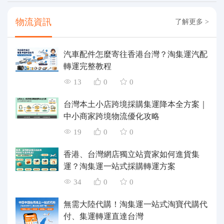
物流資訊
了解更多 >
汽車配件怎麼寄往香港台灣？淘集運汽配
轉運完整教程
13
0
0
台灣本土小店跨境採購集運降本全方案｜
中小商家跨境物流優化攻略
19
0
0
香港、台灣網店獨立站賣家如何進貨集
運？淘集運一站式採購轉運方案
34
0
0
無需大陸代購！淘集運一站式淘寶代購代
付、集運轉運直達台灣