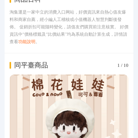
淘集運是一家中立的消費入口网站，好價資訊來自熱心值友爆
料和商家自薦，經小編人工稽核或小值機器人智慧判斷後發
佈。 促銷折扣可能隨時變化，請值友們購買前注意核實。 好價
資訊中“價格標籤及“比價結果”均為系統自動計算生成，詳情請
查看
功能說明
。
同平臺商品
1
/
10