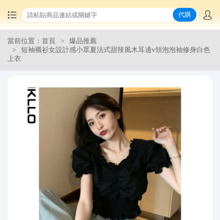
代購
當前位置：首頁
爆品推薦
首頁
短袖襯衫女設計感小眾夏法式甜辣風木耳邊v領泡泡袖修身白色
上衣
中國商品代購
集運服務
爆品推薦
查詢運單
最新公告
物流資訊