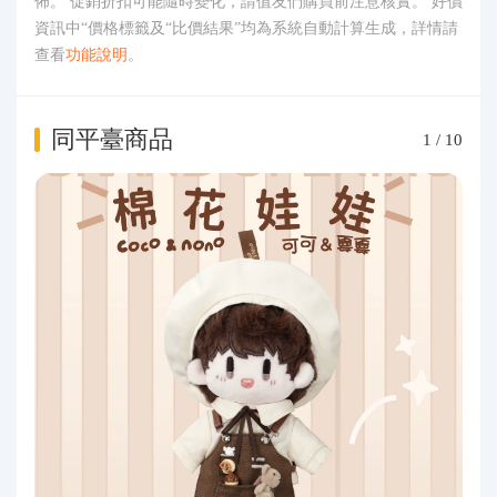
佈。 促銷折扣可能隨時變化，請值友們購買前注意核實。 好價
資訊中“價格標籤及“比價結果”均為系統自動計算生成，詳情請
查看
功能說明
。
同平臺商品
1
/
10