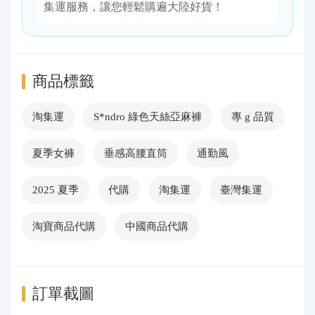
集運服務，讓您輕鬆購遍大陸好貨！
商品標籤
淘集運
S*ndro 綠色天絲亞麻褲
專 g 品質
夏季女褲
垂感高腰直筒
通勤風
2025 夏季
代購
淘集運
臺灣集運
淘寶商品代購
中國商品代購
訂單截圖