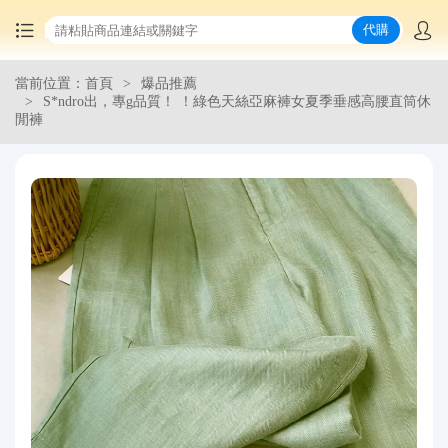
代購
當前位置：首頁
爆品推薦
首頁
S*ndro出，專g品質！ ！綠色天絲亞麻褲女夏季垂感高腰直筒休
閒褲
中國商品代購
集運服務
爆品推薦
查詢運單
最新公告
物流資訊