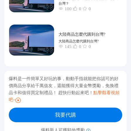
台灣？
100
0
0
大陸商品怎麼代購到台灣?
大陸商品怎麼代購到台灣?
145
0
0
爆料是一件簡單又好玩的事，動動手指就能把你認可的好
價商品分享給千萬值友，還能獲得大量金幣獎勵，免換禮
品卡和值得買定制禮品！ 趕快行動起來吧！
點擊觀看視頻
吧~
我要代購
爆料新人可獲額外獎勵