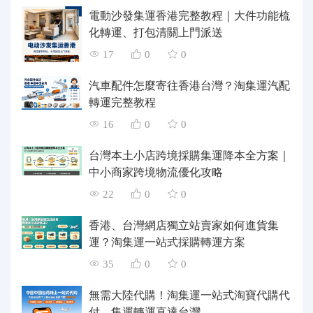
電動沙發集運香港完整教程｜大件功能梳
化轉運、打包清關上門派送
17
0
0
汽車配件怎麼寄往香港台灣？淘集運汽配
轉運完整教程
16
0
0
台灣本土小店跨境採購集運降本全方案｜
中小商家跨境物流優化攻略
22
0
0
香港、台灣網店獨立站賣家如何進貨集
運？淘集運一站式採購轉運方案
35
0
0
無需大陸代購！淘集運一站式淘寶代購代
付、集運轉運直達台灣