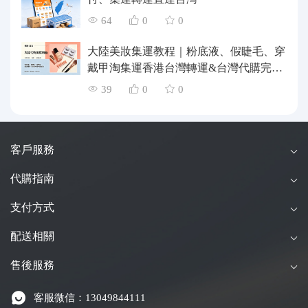
64
0
0
大陸美妝集運教程｜粉底液、假睫毛、穿
戴甲淘集運香港台灣轉運&台灣代購完整
指南
39
0
0
客戶服務
代購指南
支付方式
配送相關
售後服務
客服微信：13049844111