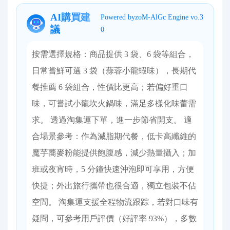
AI購買建
Powered byzoM-AlGc Engine vo.3
議
0
按需選擇規格：商品提供 3 袋、6 袋等組合，
日常嘗鮮可選 3 袋（蒜蓉小龍蝦味），長期代
餐推薦 6 袋組合，性價比更高；若偏好重口
味，可嘗試小龍坎火鍋味，滿足多樣化味蕾需
求。 透過淘集運下單，進一步節省開支。 適
合場景參考：作為減脂期代餐，低卡高纖維的
魔芋蕎麥粉能提供飽腹感，減少熱量攝入；加
班或夜宵時，5 分鐘快速沖泡即可享用，方便
快捷；外出旅行攜帶也很合適，獨立包裝不佔
空間。 淘集運支援全程物流跟踪，若對口味有
疑問，可參考用戶評價（好評率 93%），多數