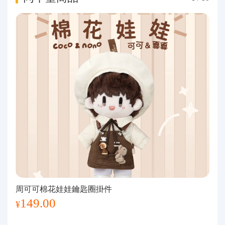
周可可棉花娃娃鑰匙圈掛件
149.00
¥