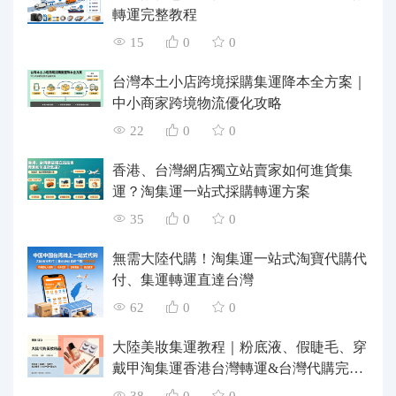
轉運完整教程
15
0
0
台灣本土小店跨境採購集運降本全方案｜
中小商家跨境物流優化攻略
22
0
0
香港、台灣網店獨立站賣家如何進貨集
運？淘集運一站式採購轉運方案
35
0
0
無需大陸代購！淘集運一站式淘寶代購代
付、集運轉運直達台灣
62
0
0
大陸美妝集運教程｜粉底液、假睫毛、穿
戴甲淘集運香港台灣轉運&台灣代購完整
指南