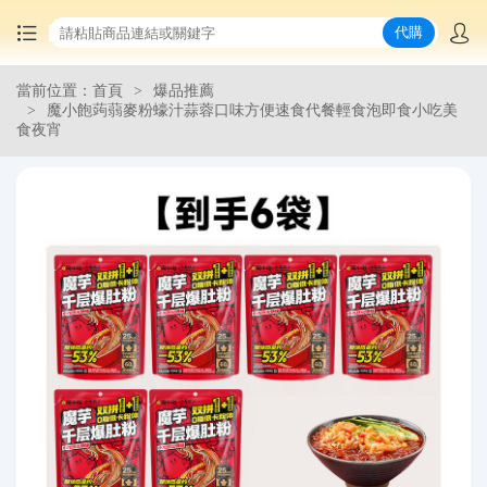
代購
當前位置：首頁
爆品推薦
首頁
魔小飽蒟蒻麥粉蠔汁蒜蓉口味方便速食代餐輕食泡即食小吃美
食夜宵
中國商品代購
集運服務
爆品推薦
查詢運單
最新公告
物流資訊