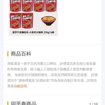
商品百科
淘集運是一家中立的消費入口网站，好價資訊來自熱心值友爆
料和商家自薦，經小編人工稽核或小值機器人智慧判斷後發
佈。 促銷折扣可能隨時變化，請值友們購買前注意核實。 好價
資訊中“價格標籤及“比價結果”均為系統自動計算生成，詳情請
查看
功能說明
。
同平臺商品
1
/
10