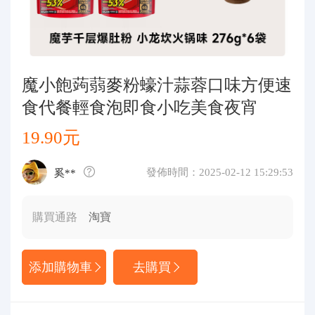
代購問答
關於我們
魔小飽蒟蒻麥粉蠔汁蒜蓉口味方便速
食代餐輕食泡即食小吃美食夜宵
19.90元
發佈時間：2025-02-12 15:29:53
奚**
購買通路
淘寶
添加購物車
去購買