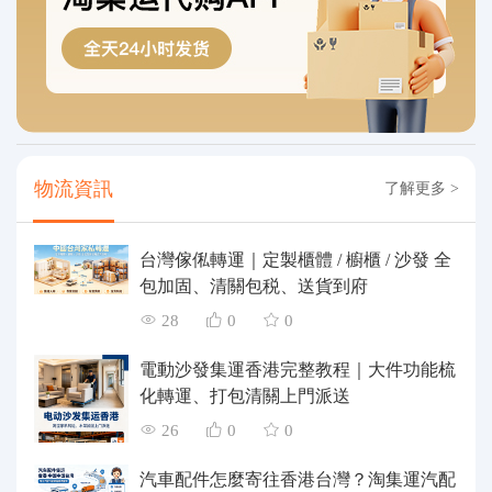
物流資訊
了解更多 >
台灣傢俬轉運｜定製櫃體 / 櫥櫃 / 沙發 全
包加固、清關包税、送貨到府
28
0
0
電動沙發集運香港完整教程｜大件功能梳
化轉運、打包清關上門派送
26
0
0
汽車配件怎麼寄往香港台灣？淘集運汽配