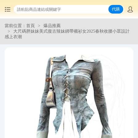
代購
當前位置：首頁
爆品推薦
首頁
大尺碼胖妹妹美式復古辣妹綁帶襯衫女2025春秋收腰小眾設計
感上衣潮
中國商品代購
集運服務
爆品推薦
查詢運單
最新公告
物流資訊