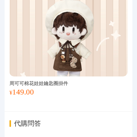
周可可棉花娃娃鑰匙圈掛件
149.00
¥
代購問答