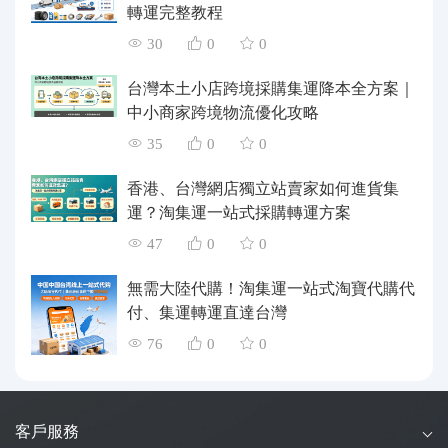
轉運完整教程
30
0
0
台灣本土小店跨境採購集運降本全方案｜
中小商家跨境物流優化攻略
35
0
0
香港、台灣網店獨立站賣家如何進貨集
運？淘集運一站式採購轉運方案
47
0
0
無需大陸代購！淘集運一站式淘寶代購代
付、集運轉運直達台灣
76
0
0
客戶服務