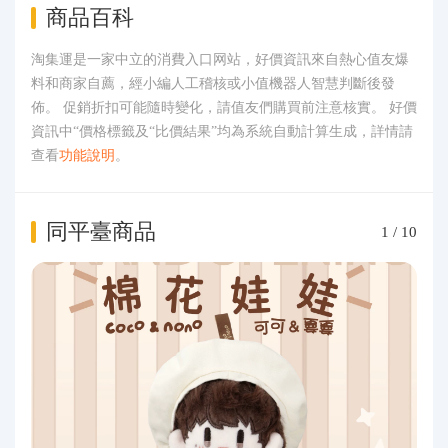
商品百科
淘集運是一家中立的消費入口网站，好價資訊來自熱心值友爆
料和商家自薦，經小編人工稽核或小值機器人智慧判斷後發
佈。 促銷折扣可能隨時變化，請值友們購買前注意核實。 好價
資訊中“價格標籤及“比價結果”均為系統自動計算生成，詳情請
查看
功能說明
。
同平臺商品
1
/
10