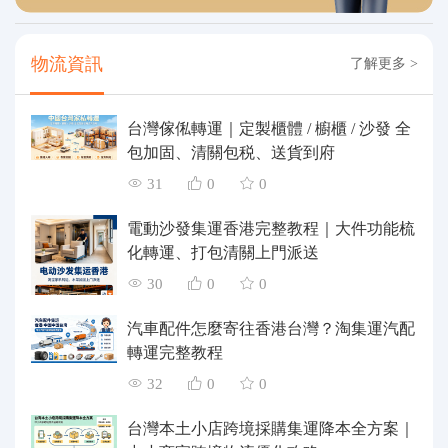
物流資訊
了解更多 >
台灣傢俬轉運｜定製櫃體 / 櫥櫃 / 沙發 全
包加固、清關包税、送貨到府
31
0
0
電動沙發集運香港完整教程｜大件功能梳
化轉運、打包清關上門派送
30
0
0
汽車配件怎麼寄往香港台灣？淘集運汽配
轉運完整教程
32
0
0
台灣本土小店跨境採購集運降本全方案｜