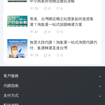
中小商家跨境物流優化攻略
35
0
0
香港、台灣網店獨立站賣家如何進貨集
運？淘集運一站式採購轉運方案
47
0
0
無需大陸代購！淘集運一站式淘寶代購代
付、集運轉運直達台灣
79
0
0
客戶服務
代購指南
支付方式