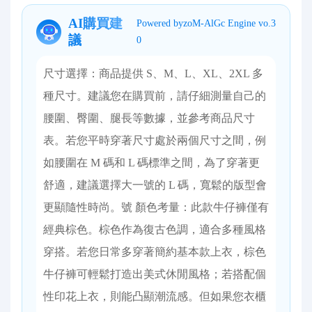
AI購買建
Powered byzoM-AlGc Engine vo.3
議
0
尺寸選擇：商品提供 S、M、L、XL、2XL 多
種尺寸。建議您在購買前，請仔細測量自己的
腰圍、臀圍、腿長等數據，並參考商品尺寸
表。若您平時穿著尺寸處於兩個尺寸之間，例
如腰圍在 M 碼和 L 碼標準之間，為了穿著更
舒適，建議選擇大一號的 L 碼，寬鬆的版型會
更顯隨性時尚。號 顏色考量：此款牛仔褲僅有
經典棕色。棕色作為復古色調，適合多種風格
穿搭。若您日常多穿著簡約基本款上衣，棕色
牛仔褲可輕鬆打造出美式休閒風格；若搭配個
性印花上衣，則能凸顯潮流感。但如果您衣櫃