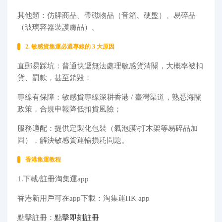
其他類：仿牌商品、帶磁物品（音箱、硬盤）、易碎品
（玻璃容器裝護膚品）。
2. 敏感貨集運必選專線的 3 大原因
直郵易踩坑：普通快遞無法處理敏感貨清關，大概率被扣
貨、罰款，甚至銷毀；
專線有保障：敏感貨專線深耕香港 / 臺灣渠道，熟悉海關
政策，合規申報降低扣貨風險；
服務適配：提供定製化包裝（氣泡膜\打木架等易碎品加
固），解決敏感貨運輸損耗問題。
香港集運教程
1.下載/註冊淘集運app
香港新用戶可在app下載：淘集運HK app
點擊註冊：
點擊即刻註冊