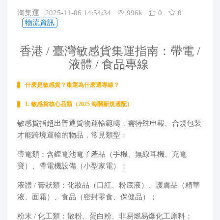
代購問答
淘集運 2025-11-06 14:54:34
996k
0
0
物流資訊
關於我們
香港 / 臺灣敏感貨集運指南：帶電 /
液體 / 食品專線
什麽是敏感貨？集運為什麽選專線？
1. 敏感貨核心品類（2025 海關新規適配）
敏感貨指超出普通貨物運輸範疇，需特殊申報、合規包裝
才能跨境運輸的物品，常見類型：
帶電類：含鋰電池電子產品（手機、無線耳機、充電
寶）、帶電機設備（小型家電）；
液體 / 膏狀類：化妝品（口紅、粉底液）、護膚品（精華
液、面霜）、食品（密封零食、保健品）；
粉末 / 化工類：散粉、蛋白粉、非易燃易爆化工原料；