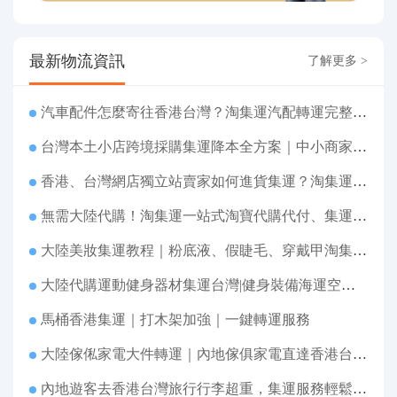
最新物流資訊
了解更多 >
汽車配件怎麼寄往香港台灣？淘集運汽配轉運完整教程
台灣本土小店跨境採購集運降本全方案｜中小商家跨境物流優化攻略
香港、台灣網店獨立站賣家如何進貨集運？淘集運一站式採購轉運方案
無需大陸代購！淘集運一站式淘寶代購代付、集運轉運直達台灣
大陸美妝集運教程｜粉底液、假睫毛、穿戴甲淘集運香港台灣轉運&台灣代購完整指南
大陸代購運動健身器材集運台灣|健身裝備海運空運直送、送貨到府
馬桶香港集運｜打木架加強｜一鍵轉運服務
大陸傢俬家電大件轉運｜內地傢俱家電直達香港台灣送貨上府
內地遊客去香港台灣旅行行李超重，集運服務輕鬆解決搬運難題