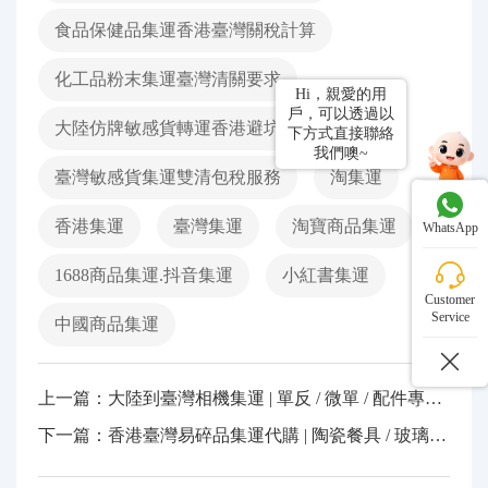
食品保健品集運香港臺灣關稅計算
化工品粉末集運臺灣清關要求
Hi，親愛的用
戶，可以透過以
大陸仿牌敏感貨轉運香港避坑指南
下方式直接聯絡
我們噢~
臺灣敏感貨集運雙清包稅服務
淘集運
香港集運
臺灣集運
淘寶商品集運
WhatsApp
1688商品集運.抖音集運
小紅書集運
Customer
Service
中國商品集運
上一篇：大陸到臺灣相機集運 | 單反 / 微單 / 配件專線・門到門派送
下一篇：香港臺灣易碎品集運代購 | 陶瓷餐具 / 玻璃器皿專線派送/木架加固・雙清包稅