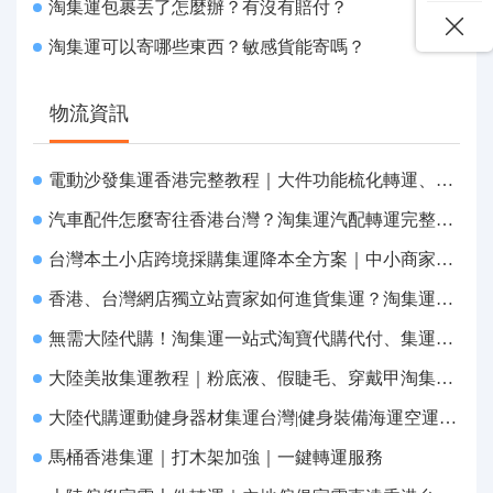
淘集運包裹丟了怎麼辦？有沒有賠付？
淘集運可以寄哪些東西？敏感貨能寄嗎？
物流資訊
電動沙發集運香港完整教程｜大件功能梳化轉運、打包清關上門派送
汽車配件怎麼寄往香港台灣？淘集運汽配轉運完整教程
台灣本土小店跨境採購集運降本全方案｜中小商家跨境物流優化攻略
香港、台灣網店獨立站賣家如何進貨集運？淘集運一站式採購轉運方案
無需大陸代購！淘集運一站式淘寶代購代付、集運轉運直達台灣
大陸美妝集運教程｜粉底液、假睫毛、穿戴甲淘集運香港台灣轉運&台灣代購完整指南
大陸代購運動健身器材集運台灣|健身裝備海運空運直送、送貨到府
馬桶香港集運｜打木架加強｜一鍵轉運服務