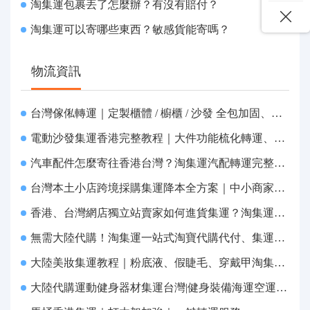
淘集運包裹丟了怎麼辦？有沒有賠付？
淘集運可以寄哪些東西？敏感貨能寄嗎？
物流資訊
台灣傢俬轉運｜定製櫃體 / 櫥櫃 / 沙發 全包加固、清關包税、送貨到府
電動沙發集運香港完整教程｜大件功能梳化轉運、打包清關上門派送
汽車配件怎麼寄往香港台灣？淘集運汽配轉運完整教程
台灣本土小店跨境採購集運降本全方案｜中小商家跨境物流優化攻略
香港、台灣網店獨立站賣家如何進貨集運？淘集運一站式採購轉運方案
無需大陸代購！淘集運一站式淘寶代購代付、集運轉運直達台灣
大陸美妝集運教程｜粉底液、假睫毛、穿戴甲淘集運香港台灣轉運&台灣代購完整指南
大陸代購運動健身器材集運台灣|健身裝備海運空運直送、送貨到府