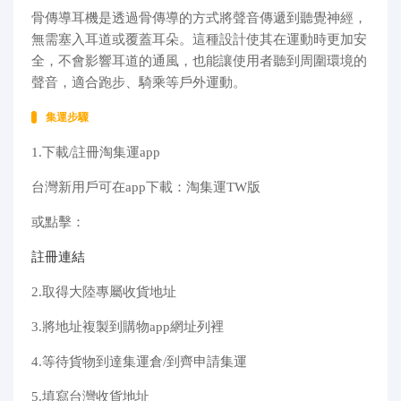
骨傳導耳機是透過骨傳導的方式將聲音傳遞到聽覺神經，
無需塞入耳道或覆蓋耳朵。這種設計使其在運動時更加安
全，不會影響耳道的通風，也能讓使用者聽到周圍環境的
聲音，適合跑步、騎乘等戶外運動。
集運步驟
1.下載/註冊淘集運app
台灣新用戶可在app下載：淘集運TW版
或點擊：
註冊連結
2.取得大陸專屬收貨地址
3.將地址複製到購物app網址列裡
4.等待貨物到達集運倉/到齊申請集運
5.填寫台灣收貨地址