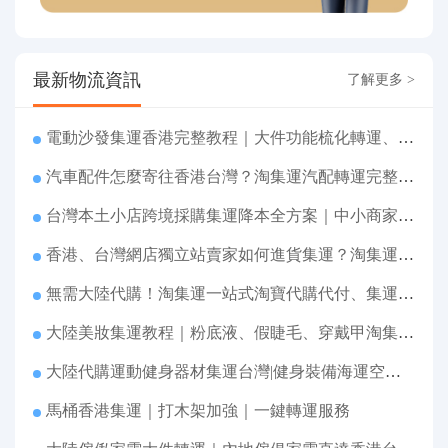
最新物流資訊
了解更多 >
電動沙發集運香港完整教程｜大件功能梳化轉運、打包清關上門派送
汽車配件怎麼寄往香港台灣？淘集運汽配轉運完整教程
台灣本土小店跨境採購集運降本全方案｜中小商家跨境物流優化攻略
香港、台灣網店獨立站賣家如何進貨集運？淘集運一站式採購轉運方案
無需大陸代購！淘集運一站式淘寶代購代付、集運轉運直達台灣
大陸美妝集運教程｜粉底液、假睫毛、穿戴甲淘集運香港台灣轉運&台灣代購完整指南
大陸代購運動健身器材集運台灣|健身裝備海運空運直送、送貨到府
馬桶香港集運｜打木架加強｜一鍵轉運服務