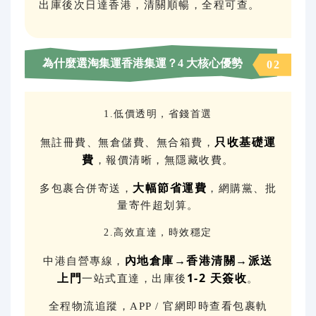
出庫後次日達香港，清關順暢，全程可查。
為什麼選淘集運香港集運？4 大核心優勢
0
2
1.低價透明，省錢首選
只收基礎運
無註冊費、無倉儲費、無合箱費，
費
，報價清晰，無隱藏收費。
大幅節省運費
多包裹合併寄送，
，網購黨、批
量寄件超划算。
2.高效直達，時效穩定
內地倉庫→香港清關→派送
中港自營專線，
上門
1-2 天簽收
一站式直達，出庫後
。
全程物流追蹤，APP / 官網即時查看包裹軌