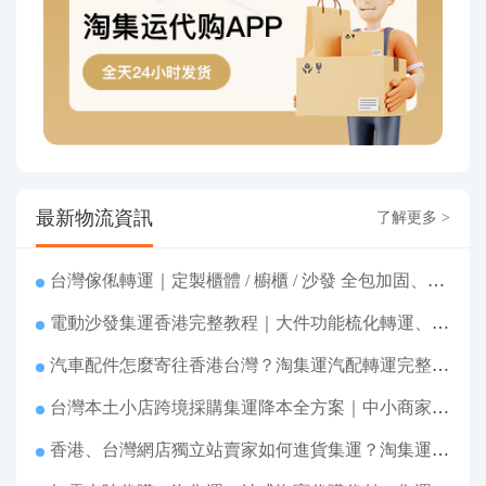
最新物流資訊
了解更多 >
台灣傢俬轉運｜定製櫃體 / 櫥櫃 / 沙發 全包加固、清關包税、送貨到府
電動沙發集運香港完整教程｜大件功能梳化轉運、打包清關上門派送
汽車配件怎麼寄往香港台灣？淘集運汽配轉運完整教程
台灣本土小店跨境採購集運降本全方案｜中小商家跨境物流優化攻略
香港、台灣網店獨立站賣家如何進貨集運？淘集運一站式採購轉運方案