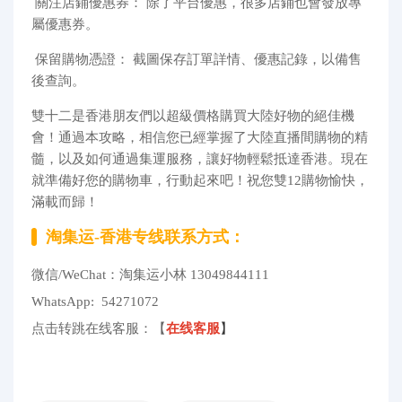
關注店鋪優惠券： 除了平台優惠，很多店鋪也會發放專
屬優惠券。
保留購物憑證： 截圖保存訂單詳情、優惠記錄，以備售
後查詢。
雙十二是香港朋友們以超級價格購買大陸好物的絕佳機
會！通過本攻略，相信您已經掌握了大陸直播間購物的精
髓，以及如何通過集運服務，讓好物輕鬆抵達香港。現在
就準備好您的購物車，行動起來吧！祝您雙12購物愉快，
滿載而歸！
淘集运-香港专线联系方式：
微信/WeChat：淘集运小林 13049844111
WhatsApp: 54271072
点击转跳在线客服：【
在线客服
】