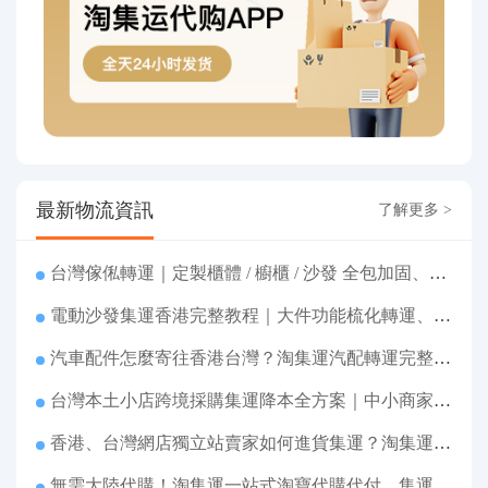
最新物流資訊
了解更多 >
台灣傢俬轉運｜定製櫃體 / 櫥櫃 / 沙發 全包加固、清關包税、送貨到府
電動沙發集運香港完整教程｜大件功能梳化轉運、打包清關上門派送
汽車配件怎麼寄往香港台灣？淘集運汽配轉運完整教程
台灣本土小店跨境採購集運降本全方案｜中小商家跨境物流優化攻略
香港、台灣網店獨立站賣家如何進貨集運？淘集運一站式採購轉運方案
無需大陸代購！淘集運一站式淘寶代購代付、集運轉運直達台灣