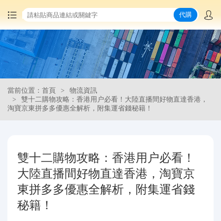
代購
首頁
中國商品代購
當前位置：首頁
物流資訊
集運服務
雙十二購物攻略：香港用户必看！大陸直播間好物直達香港，
淘寶京東拼多多優惠全解析，附集運省錢秘籍！
爆品推薦
查詢運單
雙十二購物攻略：香港用户必看！
大陸直播間好物直達香港，淘寶京
最新公告
東拼多多優惠全解析，附集運省錢
物流資訊
秘籍！