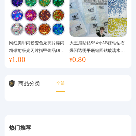
网红美甲闪粉变色龙亮片爆闪
大王扇贴钻SS4号AB裸钻钻石
粉镭射极光闪片指甲饰品DIY
爆闪透明平底钻圆钻玻璃水钻
1.00
0.80
手工流麻
美甲钻饰
¥
¥
商品分类
全部
热门推荐