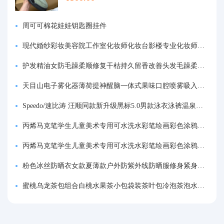
周可可棉花娃娃钥匙圈挂件
现代婚纱彩妆美容院工作室化妆师化妆台影楼专业化妆师专用梳妆台
护发精油女防毛躁柔顺修复干枯持久留香改善头发毛躁柔顺剂神器
天目山电子雾化器薄荷提神醒脑一体式果味口腔喷雾吸入式戒烟神器
Speedo/速比涛 汪顺同款新升级黑标5.0男款泳衣泳裤温泉游泳套装
丙烯马克笔学生儿童美术专用可水洗水彩笔绘画彩色涂鸦画笔不透色可叠色防水手绘diy丙烯颜料笔水性填色笔
丙烯马克笔学生儿童美术专用可水洗水彩笔绘画彩色涂鸦画笔不透色可叠色防水手绘diy丙烯颜料笔水性填色笔
粉色冰丝防晒衣女款夏薄款户外防紫外线防晒服修身紧身短外套上衣
蜜桃乌龙茶包组合白桃水果茶小包袋装茶叶包冷泡茶泡水喝的东西