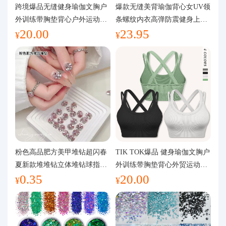
代购问答
跨境爆品无缝健身瑜伽文胸户
爆款无缝美背瑜伽背心女UV领
外训练带胸垫背心户外运动瑜
条螺纹内衣高弹防震健身上装
20.00
23.95
伽服女
运动文胸
关于我们
¥
¥
粉色高品肥方美甲堆钻超闪春
TIK TOK爆品 健身瑜伽文胸户
夏新款堆堆钻立体堆钻球指甲
外训练带胸垫背心外贸运动瑜
0.35
20.00
装饰品
伽服女
¥
¥