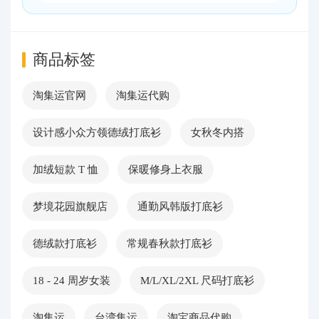
商品标签
淘集运官网
淘集运代购
设计感小众方领德绒打底衫
女秋冬内搭
加绒短款 T 恤
保暖修身上衣服
梦境花园旗舰店
通勤风韩版打底衫
德绒款打底衫
常规春秋款打底衫
18 - 24 周岁女装
M/L/XL/2XL 尺码打底衫
淘集运
台湾集运
淘宝商品代购