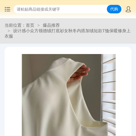
代购
当前位置：首页
爆品推荐
首页
设计感小众方领德绒打底衫女秋冬内搭加绒短款T恤保暖修身上
衣服
中国商品代购
集运服务
爆品推荐
查询运单
最新公告
物流资讯