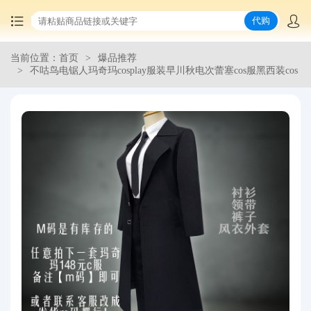
代购
当前位置：首页
爆品推荐
首页
不咕鸟电锯人玛奇玛cosplay服装早川秋电次蕾塞cos服黑西装cos
中国商品代购
集运服务
爆品推荐
查询运单
最新公告
物流资讯