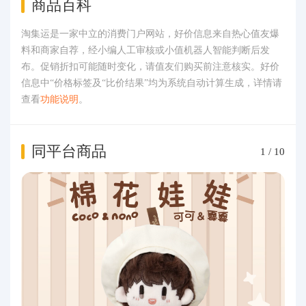
商品百科
淘集运是一家中立的消费门户网站，好价信息来自热心值友爆
料和商家自荐，经小编人工审核或小值机器人智能判断后发
布。促销折扣可能随时变化，请值友们购买前注意核实。好价
信息中“价格标签及“比价结果”均为系统自动计算生成，详情请
查看
功能说明
。
同平台商品
1
/
10