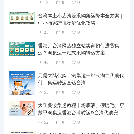
19
0
0
台湾本土小店跨境采购集运降本全方案｜
中小商家跨境物流优化攻略
23
0
0
香港、台湾网店独立站卖家如何进货集
运？淘集运一站式采购转运方案
40
0
0
无需大陆代购！淘集运一站式淘宝代购代
付、集运转运直达台湾
53
0
0
大陆美妆集运教程｜粉底液、假睫毛、穿
戴甲淘集运香港台湾转运&台湾代购完整
指南
52
0
0