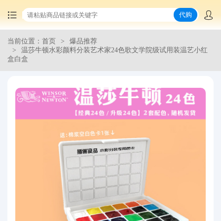
代购
当前位置：首页
爆品推荐
首页
温莎牛顿水彩颜料分装艺术家24色歌文学院级试用装温艺小红
盒白盒
中国商品代购
集运服务
爆品推荐
查询运单
最新公告
物流资讯