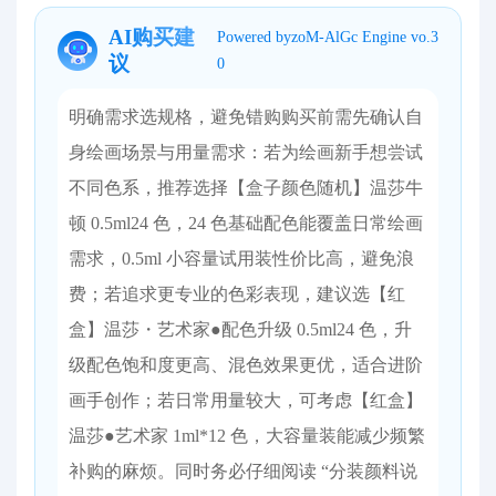
AI购买建
Powered byzoM-AlGc Engine vo.3
议
0
明确需求选规格，避免错购​ 购买前需先确认自
身绘画场景与用量需求：若为绘画新手想尝试
不同色系，推荐选择【盒子颜色随机】温莎牛
顿 0.5ml24 色，24 色基础配色能覆盖日常绘画
需求，0.5ml 小容量试用装性价比高，避免浪
费；若追求更专业的色彩表现，建议选【红
盒】温莎・艺术家●配色升级 0.5ml24 色，升
级配色饱和度更高、混色效果更优，适合进阶
画手创作；若日常用量较大，可考虑【红盒】
温莎●艺术家 1ml*12 色，大容量装能减少频繁
补购的麻烦。同时务必仔细阅读 “分装颜料说