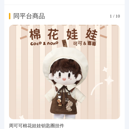
同平台商品
1
/
10
周可可棉花娃娃钥匙圈挂件