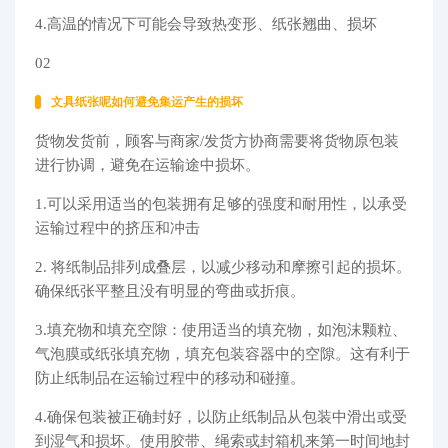
4.高温的情况下可能会导致热变形、纸张翘曲、损坏
02
文具纸张呢如何避免集运产生的损坏
货物发货前，顾客与商家/发货方协商需要将货物原包装
进行协调，避免在运输途中损坏。
1.可以采用适当的包装拥有足够的强度和耐用性，以承受
运输过程中的挤压和冲击
2. 将纸制品排列成叠层，以减少移动和摩擦引起的损坏。
确保纸张平整且没有明显的弯曲或折痕。
3.填充物和填充空隙：使用适当的填充物，如泡沫颗粒、
气泡膜或纸张填充物，填充包装容器中的空隙。这有利于
防止纸制品在运输过程中的移动和碰撞。
4.确保包装被正确封好，以防止纸制品从包装中滑出或受
到湿气和损坏。使用胶带、绳索或封箱机来第一时间地封