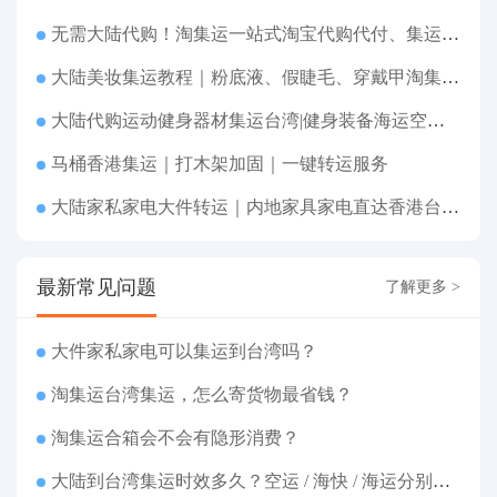
无需大陆代购！淘集运一站式淘宝代购代付、集运转运直达台湾
大陆美妆集运教程｜粉底液、假睫毛、穿戴甲淘集运香港台湾转运&台湾代购完整指南
大陆代购运动健身器材集运台湾|健身装备海运空运直送、送货到府
马桶香港集运｜打木架加固｜一键转运服务
大陆家私家电大件转运｜内地家具家电直达香港台湾送货上府
最新常见问题
了解更多 >
大件家私家电可以集运到台湾吗？
淘集运台湾集运，怎么寄货物最省钱？
淘集运合箱会不会有隐形消费？
大陆到台湾集运时效多久？空运 / 海快 / 海运分别几天