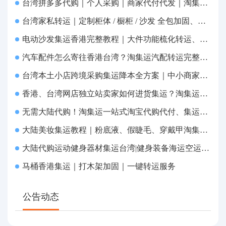
台湾拼多多代购｜个人采购｜商家代付代发｜淘集运一站式集运到府
台湾家私转运｜定制柜体 / 橱柜 / 沙发 全包加固、清关包税、送货到府
电动沙发集运香港完整教程｜大件功能梳化转运、打包清关上门派送
汽车配件怎么寄往香港台湾？淘集运汽配转运完整教程
台湾本土小店跨境采购集运降本全方案｜中小商家跨境物流优化攻略
香港、台湾网店独立站卖家如何进货集运？淘集运一站式采购转运方案
无需大陆代购！淘集运一站式淘宝代购代付、集运转运直达台湾
大陆美妆集运教程｜粉底液、假睫毛、穿戴甲淘集运香港台湾转运&台湾代购完整指南
大陆代购运动健身器材集运台湾|健身装备海运空运直送、送货到府
马桶香港集运｜打木架加固｜一键转运服务
公告动态