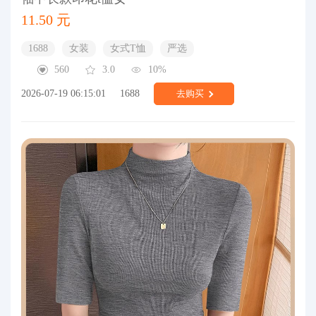
11.50 元
1688
女装
女式T恤
严选
560
3.0
10%
2026-07-19 06:15:01
1688
去购买