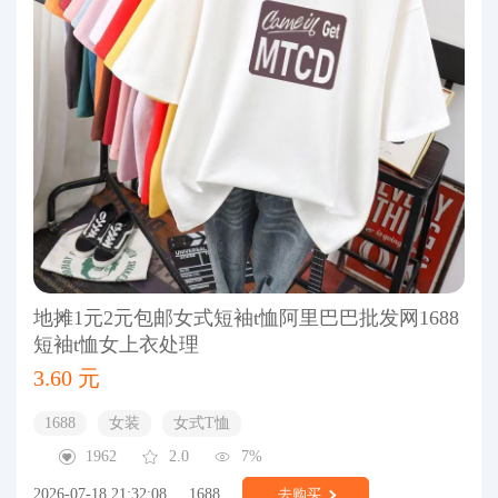
地摊1元2元包邮女式短袖t恤阿里巴巴批发网1688
短袖t恤女上衣处理
3.60 元
1688
女装
女式T恤
1962
2.0
7%
2026-07-18 21:32:08
1688
去购买