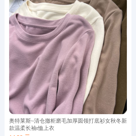
奥特莱斯~清仓撤柜磨毛加厚圆领打底衫女秋冬新
款温柔长袖t恤上衣