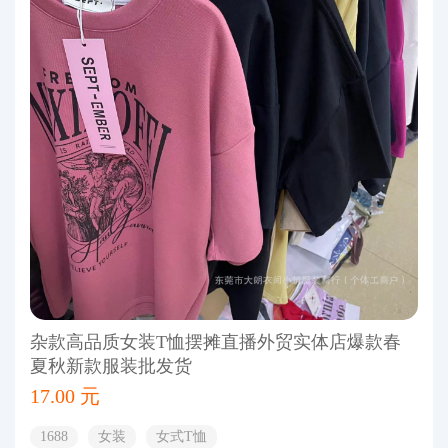
杂款高品质女装T恤摆摊直播外贸实体店爆款春
夏秋新款服装批发货
17.00 元
1688
女装
女式T恤