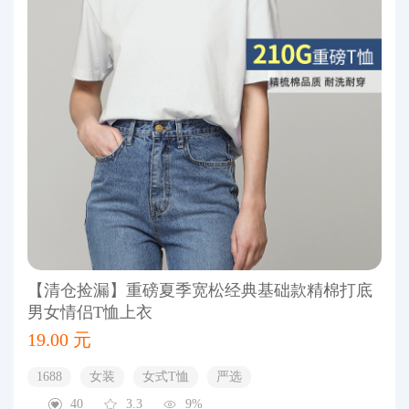
【清仓捡漏】重磅夏季宽松经典基础款精棉打底
男女情侣T恤上衣
19.00 元
1688
女装
女式T恤
严选
40
3.3
9%