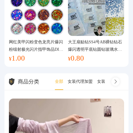
网红美甲闪粉变色龙亮片爆闪
大王扇贴钻SS4号AB裸钻钻石
粉镭射极光闪片指甲饰品DIY
爆闪透明平底钻圆钻玻璃水钻
1.00
0.80
手工流麻
美甲钻饰
¥
¥
商品分类
全部
女装代理加盟
女装杂款包