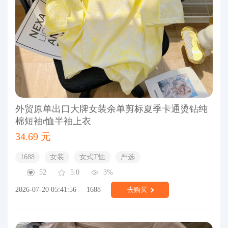
外贸原单出口大牌女装余单剪标夏季卡通烫钻纯
棉短袖t恤半袖上衣
34.69 元
1688
女装
女式T恤
严选
52
5.0
3%
2026-07-20 05:41:56
1688
去购买