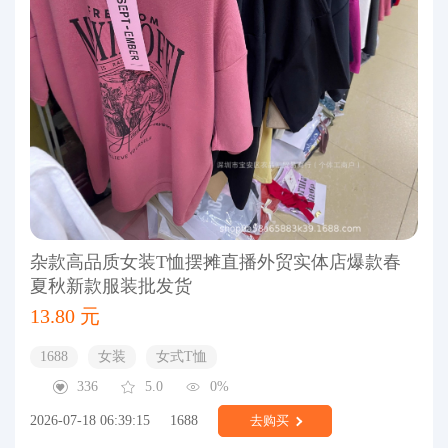
杂款高品质女装T恤摆摊直播外贸实体店爆款春
夏秋新款服装批发货
13.80 元
1688
女装
女式T恤
336
5.0
0%
2026-07-18 06:39:15
1688
去购买