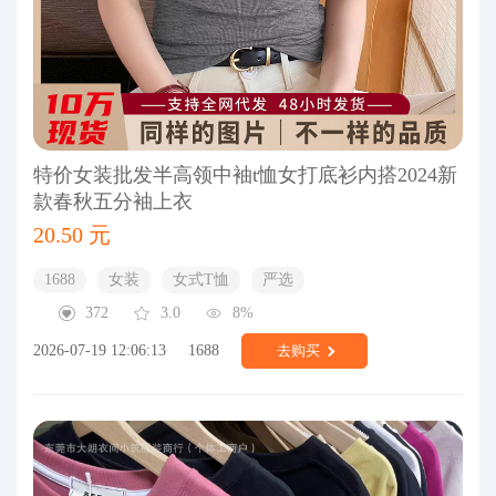
特价女装批发半高领中袖t恤女打底衫内搭2024新
款春秋五分袖上衣
20.50 元
1688
女装
女式T恤
严选
372
3.0
8%
2026-07-19 12:06:13
1688
去购买