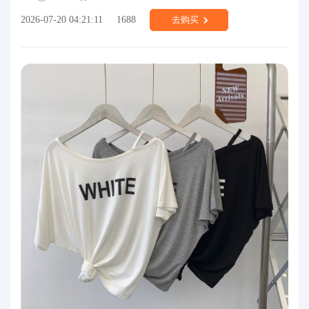
2026-07-20 04:21:11
1688
去购买