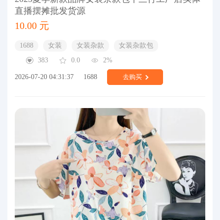
直播摆摊批发货源
10.00 元
1688
女装
女装杂款
女装杂款包
383
0.0
2%
2026-07-20 04:31:37
1688
去购买