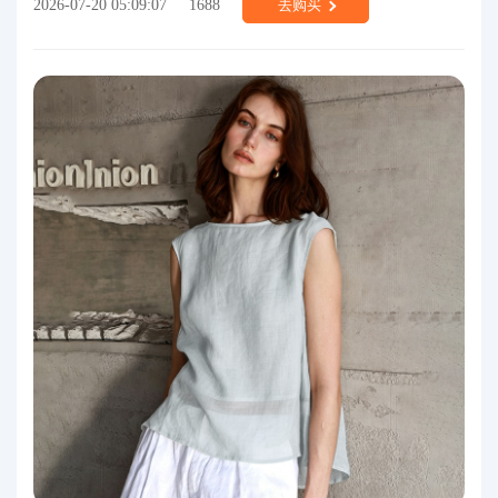
2026-07-20 05:09:07
1688
去购买