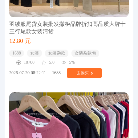
羽绒服尾货女装批发撤柜品牌折扣高品质大牌十
三行尾款女装清货
12.80 元
1688
女装
女装杂款
女装杂款包
10700
5.0
5%
2026-07-20 08:22:11
1688
去购买