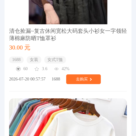
清仓捡漏~复古休闲宽松大码套头小衫女一字领轻
薄棉麻防晒T恤罩衫
30.00 元
1688
女装
女式T恤
60
3.6
42%
2026-07-20 00:57:57
1688
去购买