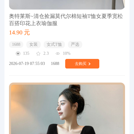
奥特莱斯~清仓捡漏莫代尔棉短袖T恤女夏季宽松
百搭印花上衣瑜伽服
14.90 元
1688
女装
女式T恤
严选
135
2.3
10%
2026-07-19 07:55:03
1688
去购买