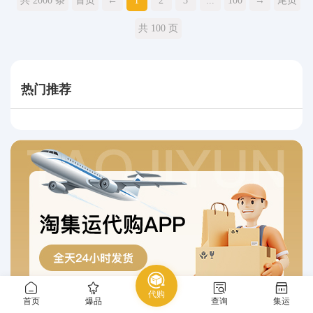
共 2000 条
首页
←
1
2
3
...
100
→
尾页
共 100 页
热门推荐
代购
首页
爆品
查询
集运