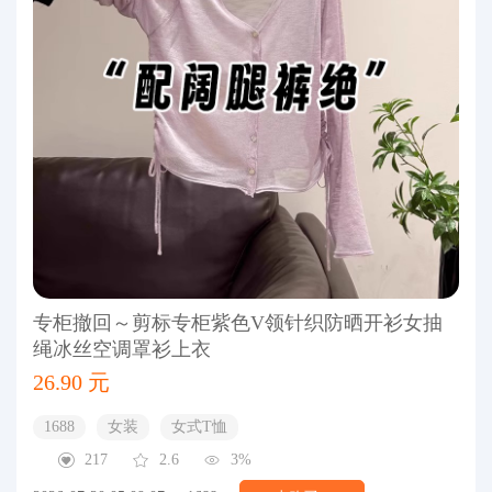
专柜撤回～剪标专柜紫色V领针织防晒开衫女抽
绳冰丝空调罩衫上衣
26.90 元
1688
女装
女式T恤
217
2.6
3%