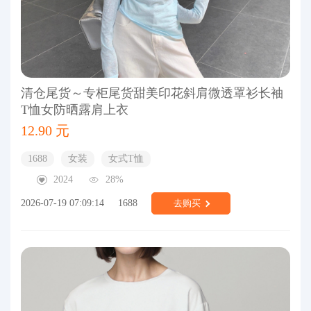
清仓尾货～专柜尾货甜美印花斜肩微透罩衫长袖
T恤女防晒露肩上衣
12.90 元
1688
女装
女式T恤
2024
28%
2026-07-19 07:09:14
1688
去购买