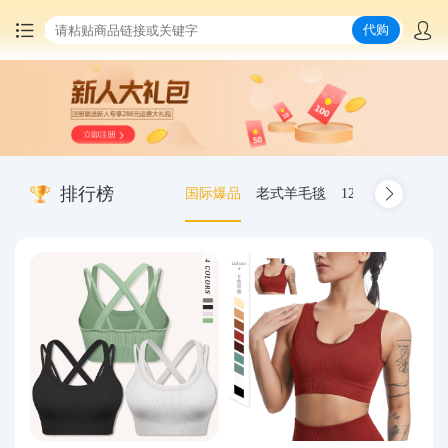
代购
首页
中国商品代购
排行榜
国际爆品
老式羊毛毯
12.00-20 truck inn
集运服务
爆品推荐
查询运单
最新公告
物流资讯