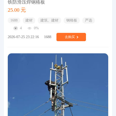
铁防滑压焊钢格板
25.00 元
1688
建材
建筑、建材
钢格板
严选
4
0%
2026-07-25 23:22:16
1688
去购买