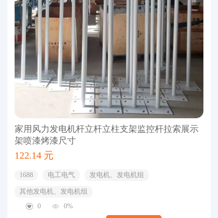
家用风力发电机杆立杆立柱支架监控杆拉索展示
架喷漆烤漆尺寸
122.14 元
1688
电工电气
发电机、发电机组
其他发电机、发电机组
0
0%