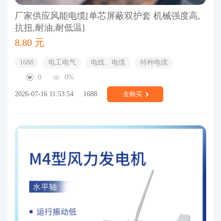
厂家供应风能电缆[单芯屏蔽双护套 机械强度高,
抗扭,耐油,耐低温]
8.80 元
1688
电工电气
电线、电缆
特种电缆
0
0%
2026-07-16 11:53:54
1688
去购买