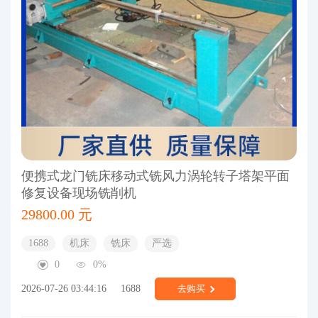
便携式龙门铣床移动式铣风力涡轮转子塔架平面
修复设备现场铣削机
29800.00 元
1688
机床
铣床
严选
0
0%
2026-07-26 03:44:16
1688
去购买