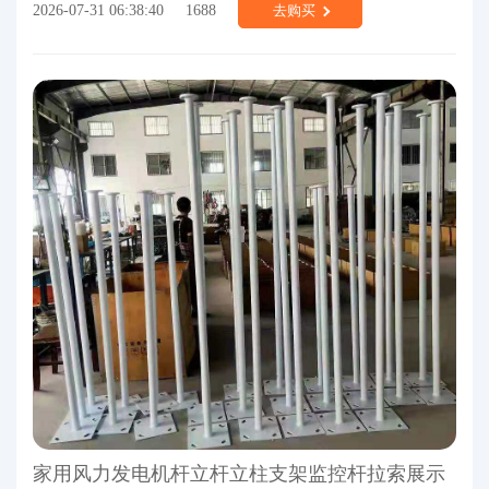
2026-07-31 06:38:40
1688
去购买
家用风力发电机杆立杆立柱支架监控杆拉索展示