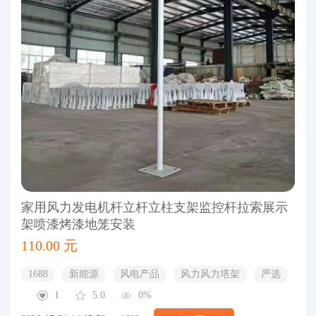
家用风力发电机杆立杆立柱支架监控杆拉索展示
架喷漆烤漆地笼安装
110.00 元
1688
新能源
风电产品
风力风力塔架
严选
1
5.0
0%