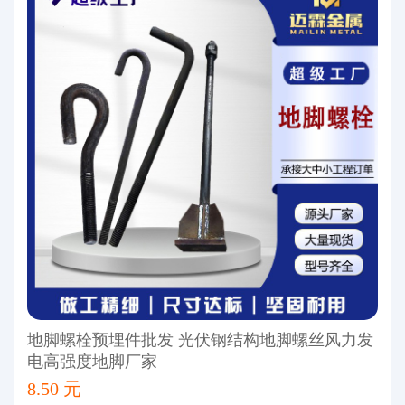
地脚螺栓预埋件批发 光伏钢结构地脚螺丝风力发
电高强度地脚厂家
8.50 元