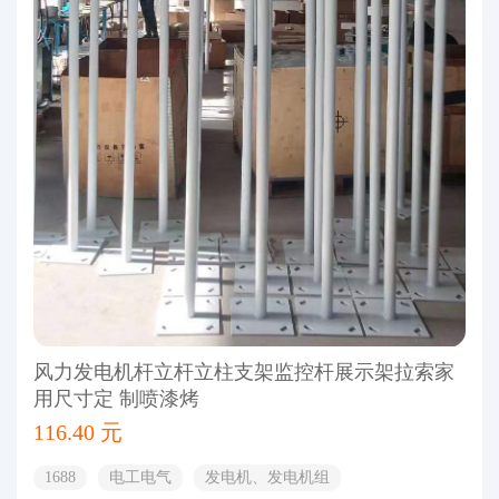
风力发电机杆立杆立柱支架监控杆展示架拉索家
用尺寸定 制喷漆烤
116.40 元
1688
电工电气
发电机、发电机组