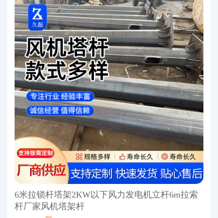
6米拉锁杆塔架2KW以下风力发电机立杆6m拉索
杆厂家风机塔架杆