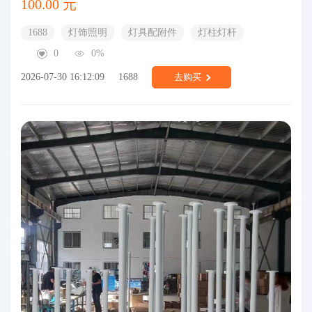
100.00 元
1688
灯饰照明
灯具配附件
灯柱灯杆
0
0%
2026-07-30 16:12:09
1688
去购买