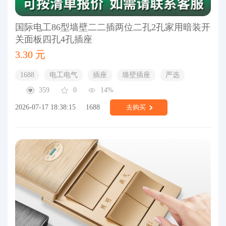
国际电工86型墙壁二二插两位二孔2孔家用暗装开
关面板四孔4孔插座
3.30 元
1688
电工电气
插座
墙壁插座
严选
359
0
14%
2026-07-17 18:38:15
1688
去购买