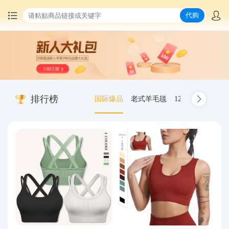
代购
首页
中国商品代购
排行榜
国际爆品
老式羊毛毯
12.00-20 truck inn
集运服务
爆品推荐
查询运单
最新公告
物流资讯