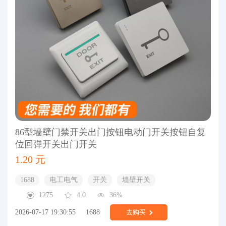
86型墙壁门禁开关出门按钮电动门开关按钮自复
位回弹开关出门开关
1.20 元
1688
电工电气
开关
墙壁开关
1275
4.0
36%
2026-07-17 19:30:55
1688
去购买