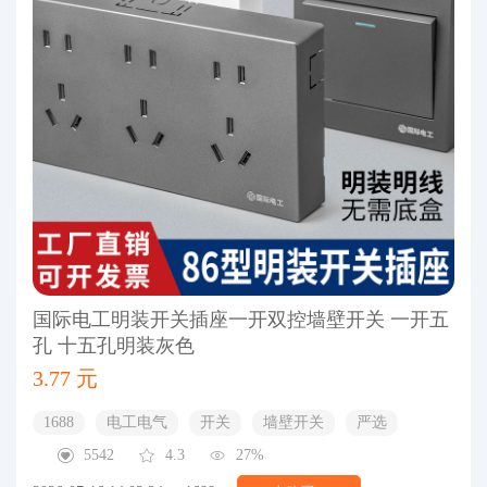
国际电工明装开关插座一开双控墙壁开关 一开五
孔 十五孔明装灰色
3.77 元
1688
电工电气
开关
墙壁开关
严选
5542
4.3
27%