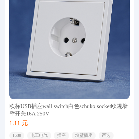
欧标USB插座wall switch白色schuko socket欧规墙
壁开关16A 250V
1.11 元
1688
电工电气
插座
墙壁插座
严选