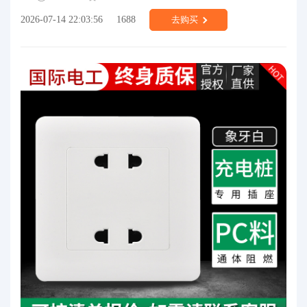
2026-07-14 22:03:56
1688
去购买