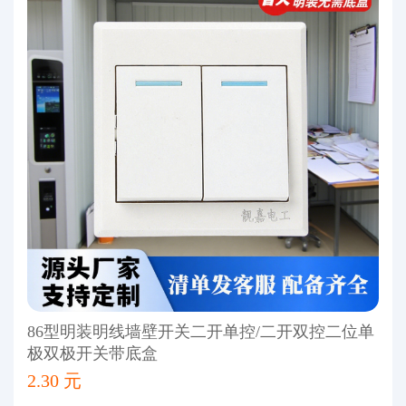
86型明装明线墙壁开关二开单控/二开双控二位单
极双极开关带底盒
2.30 元