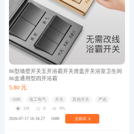
86型墙壁开关五开浴霸开关滑盖开关浴室卫生间
86盒通用型四开浴霸
5.80 元
1688
电工电气
开关
其他开关
严选
339
0
0%
2026-07-17 16:34:27
1688
去购买