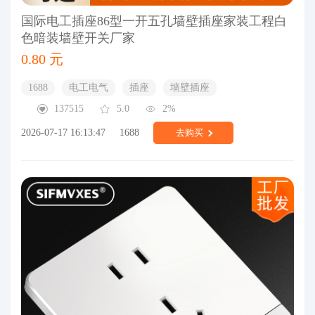
国际电工插座86型一开五孔墙壁插座家装工程白
色暗装墙壁开关厂家
0.80 元
1688
电工电气
插座
墙壁插座
137515
5.0
2%
2026-07-17 16:13:47
1688
去购买