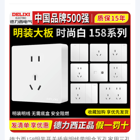
德力西158明装开关插座明线带明盒五孔家用三孔