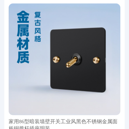
家用86型暗装墙壁开关工业风黑色不锈钢金属面
板铜拨杆插座明装