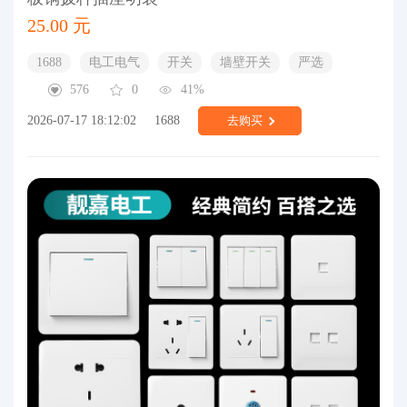
25.00 元
1688
电工电气
开关
墙壁开关
严选
576
0
41%
2026-07-17 18:12:02
1688
去购买