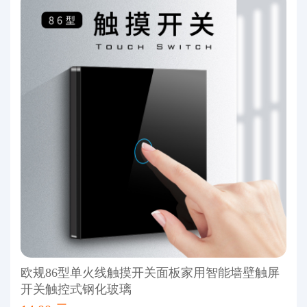
欧规86型单火线触摸开关面板家用智能墙壁触屏
开关触控式钢化玻璃