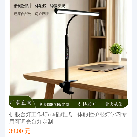
护眼台灯工作灯usb插电式一体触控护眼灯学习专
用可调光台灯定制
39.00 元