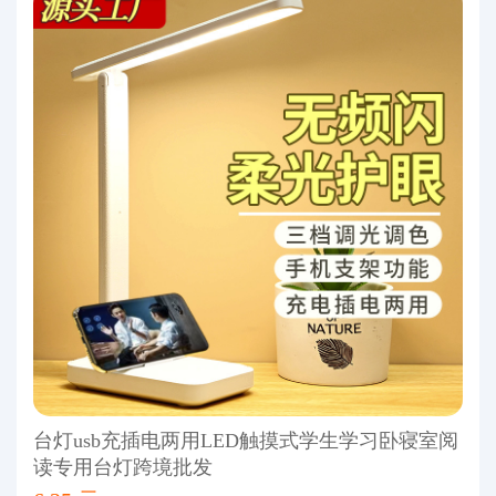
台灯usb充插电两用LED触摸式学生学习卧寝室阅
读专用台灯跨境批发