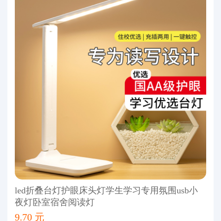
led折叠台灯护眼床头灯学生学习专用氛围usb小
夜灯卧室宿舍阅读灯
9.70 元