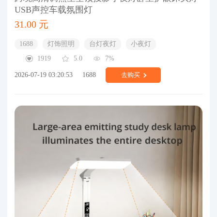
USB声控车载氛围灯
31.00 元
1688
灯饰照明
台灯夜灯
小夜灯
1919
5.0
7%
2026-07-19 03:20:53
1688
去购买