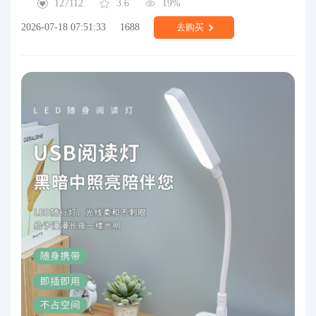
127112
3.6
19%
2026-07-18 07:51:33
1688
去购买