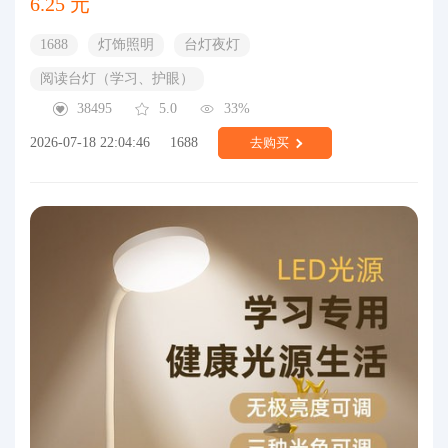
6.25 元
1688
灯饰照明
台灯夜灯
阅读台灯（学习、护眼）
38495
5.0
33%
2026-07-18 22:04:46
1688
去购买