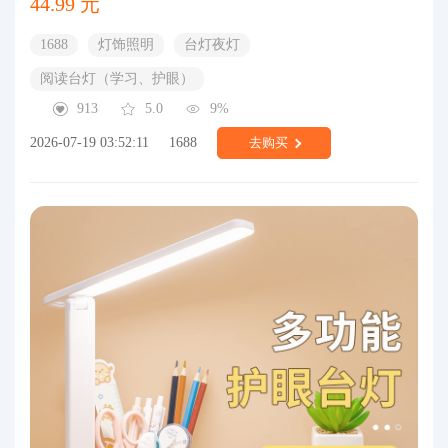
44.99 元
1688
灯饰照明
台灯夜灯
阅读台灯（学习、护眼）
913
5.0
9%
2026-07-19 03:52:11
1688
去购买