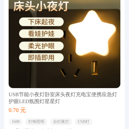
USB节能小夜灯卧室床头夜灯充电宝便携应急灯
护眼LED氛围灯星星灯
0.70 元
1688
灯饰照明
台灯夜灯
USB灯