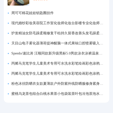
周可可棉花娃娃钥匙圈挂件
现代婚纱彩妆美容院工作室化妆师化妆台影楼专业化妆师专用梳妆台
护发精油女防毛躁柔顺修复干枯持久留香改善头发毛躁柔顺剂神器
天目山电子雾化器薄荷提神醒脑一体式果味口腔喷雾吸入式戒烟神器
Speedo/速比涛 汪顺同款新升级黑标5.0男款泳衣泳裤温泉游泳套装
丙烯马克笔学生儿童美术专用可水洗水彩笔绘画彩色涂鸦画笔不透色可叠色防水手绘diy丙烯颜料笔水性填色笔
丙烯马克笔学生儿童美术专用可水洗水彩笔绘画彩色涂鸦画笔不透色可叠色防水手绘diy丙烯颜料笔水性填色笔
粉色冰丝防晒衣女款夏薄款户外防紫外线防晒服修身紧身短外套上衣
蜜桃乌龙茶包组合白桃水果茶小包袋装茶叶包冷泡茶泡水喝的东西