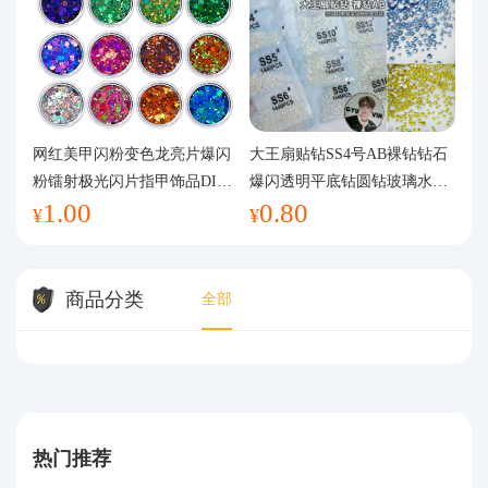
网红美甲闪粉变色龙亮片爆闪
大王扇贴钻SS4号AB裸钻钻石
粉镭射极光闪片指甲饰品DIY
爆闪透明平底钻圆钻玻璃水钻
1.00
0.80
手工流麻
美甲钻饰
¥
¥
商品分类
全部
热门推荐