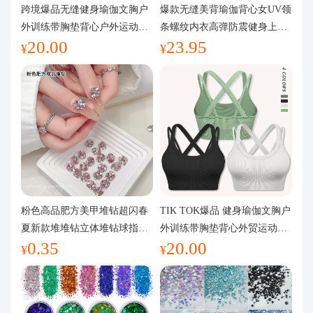
代购问答
跨境爆品无缝健身瑜伽文胸户
爆款无缝美背瑜伽背心女UV领
外训练带胸垫背心户外运动瑜
条螺纹内衣高弹防震健身上装
20.00
23.95
伽服女
运动文胸
关于我们
¥
¥
粉色高品肥方美甲堆钻超闪春
TIK TOK爆品 健身瑜伽文胸户
夏新款堆堆钻立体堆钻球指甲
外训练带胸垫背心外贸运动瑜
0.35
20.00
装饰品
伽服女
¥
¥