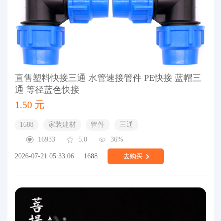
直售塑料快接三通 水管速接管件 PE快接 蓝帽三
通 等径蓝色快接
1.50 元
1688
家装建材
管件
三通
16933
5.0
36%
2026-07-21 05:33:06
1688
去购买