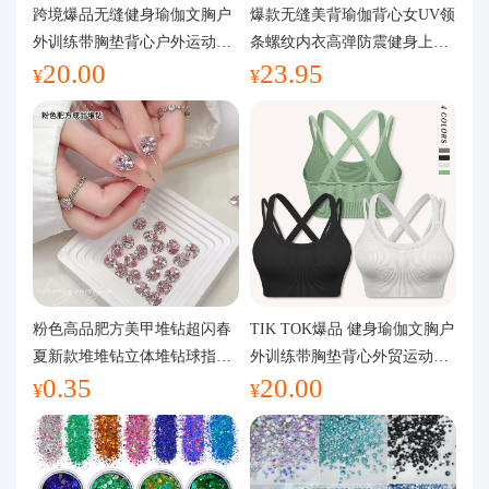
代购问答
跨境爆品无缝健身瑜伽文胸户
爆款无缝美背瑜伽背心女UV领
外训练带胸垫背心户外运动瑜
条螺纹内衣高弹防震健身上装
20.00
23.95
伽服女
运动文胸
关于我们
¥
¥
粉色高品肥方美甲堆钻超闪春
TIK TOK爆品 健身瑜伽文胸户
夏新款堆堆钻立体堆钻球指甲
外训练带胸垫背心外贸运动瑜
0.35
20.00
装饰品
伽服女
¥
¥