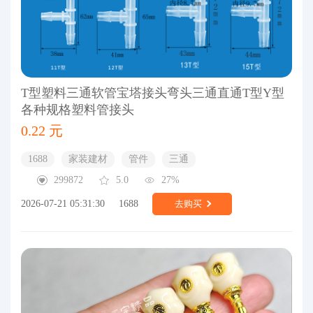
T型塑料三通软管宝塔接头弯头三通直通T型Y型
各种规格塑料管接头
0.22 元
1688
家装建材
管件
三通
299872
5.0
27%
2026-07-21 05:31:30
1688
去购买