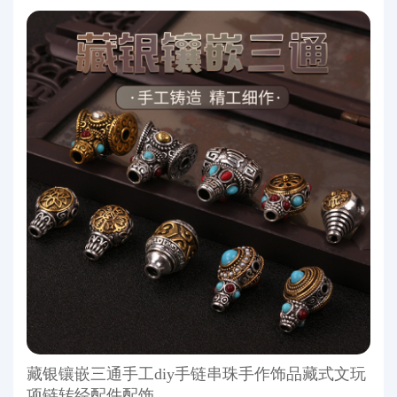
藏银镶嵌三通手工diy手链串珠手作饰品藏式文玩
项链转经配件配饰