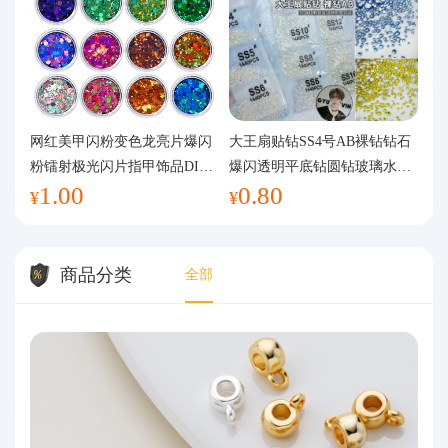
网红美甲闪粉变色龙亮片爆闪
大王扇贴钻SS4号AB裸钻钻石
粉镭射极光闪片指甲饰品DIY
爆闪透明平底钻圆钻玻璃水钻
1.00
0.80
手工流麻
美甲钻饰
¥
¥
商品分类
全部