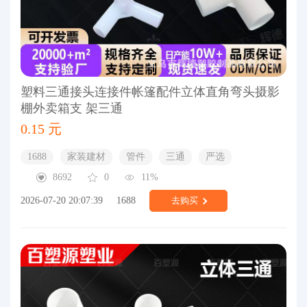
塑料三通接头连接件帐篷配件立体直角弯头摄影
棚外卖箱支 架三通
0.15 元
1688
家装建材
管件
三通
严选
8692
0
11%
2026-07-20 20:07:39
1688
去购买