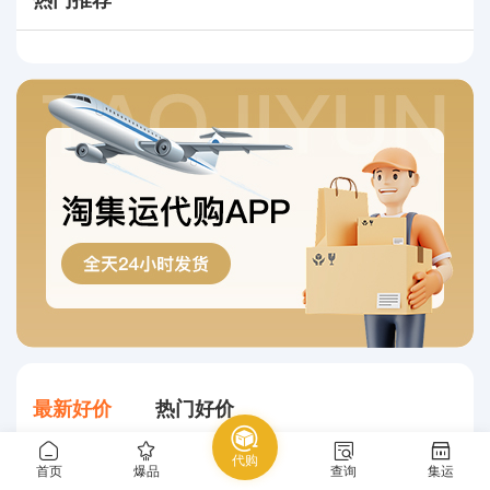
最新好价
热门好价
代购
首页
爆品
查询
集运
LJR UNDEFEATED x AJ4军绿 IB1519200