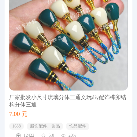
厂家批发小尺寸琉璃分体三通文玩diy配饰榫卯结
构分体三通
7.00 元
1688
服饰配件、饰品
饰品配件
12422
5.0
20%