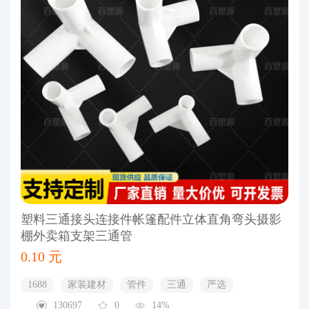
塑料三通接头连接件帐篷配件立体直角弯头摄影
棚外卖箱支架三通管
0.10 元
1688
家装建材
管件
三通
严选
130697
0
14%