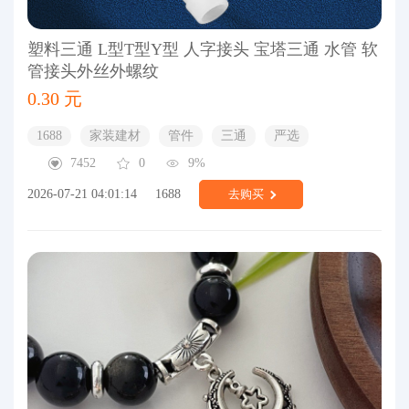
塑料三通 L型T型Y型 人字接头 宝塔三通 水管 软
管接头外丝外螺纹
0.30 元
1688
家装建材
管件
三通
严选
7452
0
9%
2026-07-21 04:01:14
1688
去购买