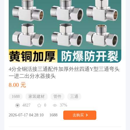
4分全铜活接三通配件加厚外丝四通Y型三通弯头
一进二出分水器接头
8.00 元
1688
家装建材
管件
三通
4827
0
37%
2026-07-17 04:28:10
1688
去购买