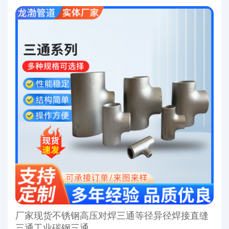
厂家现货不锈钢高压对焊三通等径异径焊接直缝
三通工业碳钢三通