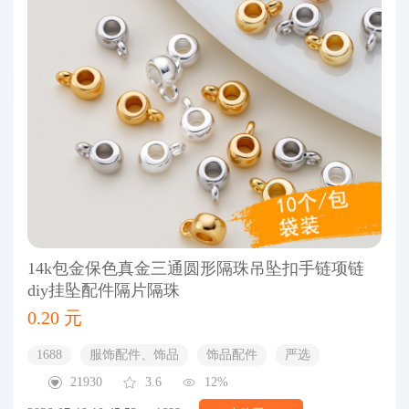
14k包金保色真金三通圆形隔珠吊坠扣手链项链
diy挂坠配件隔片隔珠
0.20 元
1688
服饰配件、饰品
饰品配件
严选
21930
3.6
12%