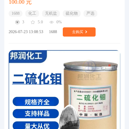
100.00 元
1688
化工
无机盐
硫化物
严选
3
5.0
0%
2026-07-23 13:08:53
1688
去购买