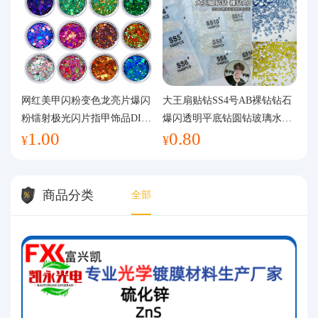
网红美甲闪粉变色龙亮片爆闪
大王扇贴钻SS4号AB裸钻钻石
粉镭射极光闪片指甲饰品DIY
爆闪透明平底钻圆钻玻璃水钻
1.00
0.80
手工流麻
美甲钻饰
¥
¥
商品分类
全部