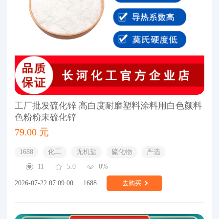
工厂批发硫化锌 高白度耐磨塑料涂料用白色颜料
色粉粉末硫化锌
79.00 元
1688
化工
无机盐
硫化物
严选
11
5.0
0%
2026-07-22 07:09:00
1688
去购买