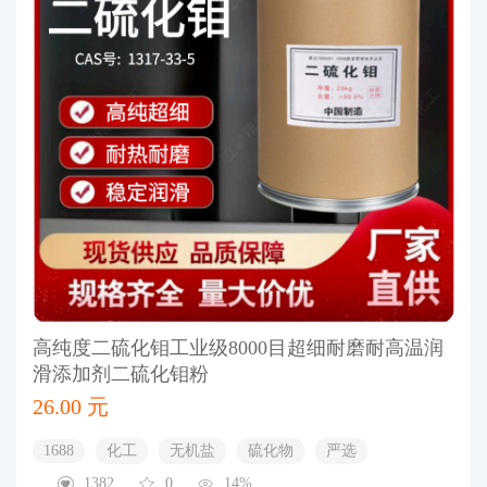
高纯度二硫化钼工业级8000目超细耐磨耐高温润
滑添加剂二硫化钼粉
26.00 元
1688
化工
无机盐
硫化物
严选
1382
0
14%