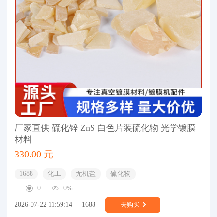
厂家直供 硫化锌 ZnS 白色片装硫化物 光学镀膜
材料
330.00 元
1688
化工
无机盐
硫化物
0
0%
2026-07-22 11:59:14
1688
去购买