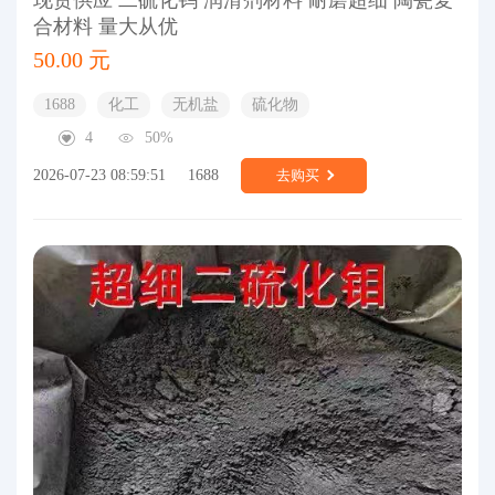
合材料 量大从优
50.00 元
1688
化工
无机盐
硫化物
4
50%
2026-07-23 08:59:51
1688
去购买