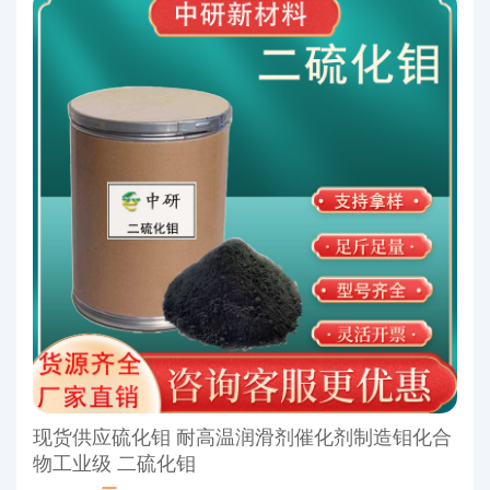
现货供应硫化钼 耐高温润滑剂催化剂制造钼化合
物工业级 二硫化钼