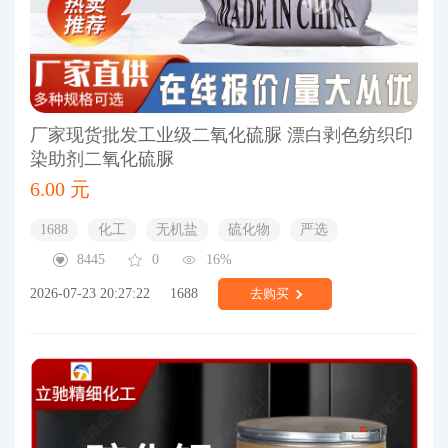
厂家现货批发工业级二氧化硫脲 漂白剥色纺织印
染助剂二氧化硫脲
6.00 元
1688
化工
无机盐
硫化物
严选
8445
0
16%
2026-07-23 20:27:22
1688
去购买