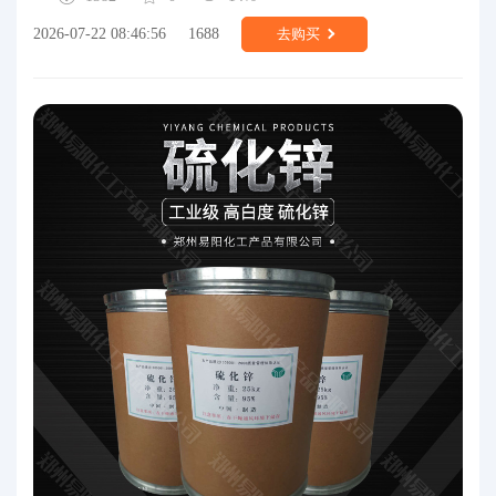
2026-07-22 08:46:56
1688
去购买