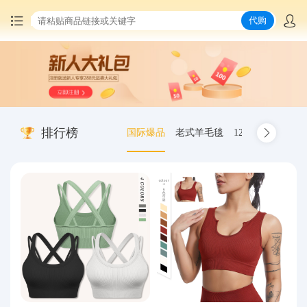
代购
首页
中国商品代购
排行榜
国际爆品
老式羊毛毯
12.00-20 truck inn
集运服务
爆品推荐
查询运单
最新公告
物流资讯