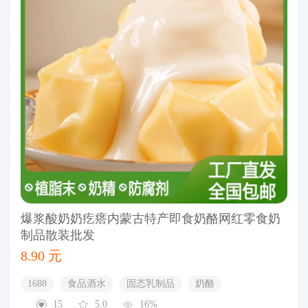
爆浆酸奶奶疙瘩内蒙古特产即食奶酪网红零食奶
制品散装批发
8.90 元
1688
食品酒水
固态乳制品
奶酪
15
5.0
16%