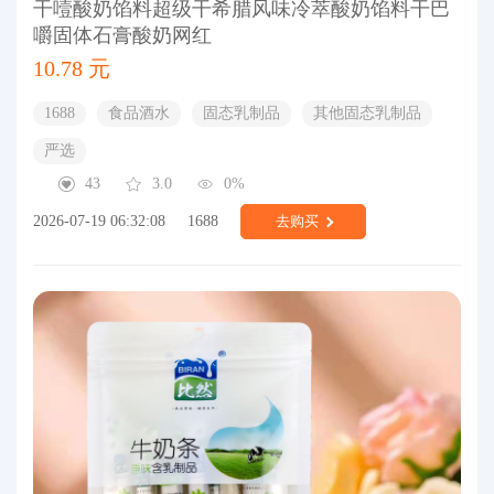
干噎酸奶馅料超级干希腊风味冷萃酸奶馅料干巴
嚼固体石膏酸奶网红
10.78 元
1688
食品酒水
固态乳制品
其他固态乳制品
严选
43
3.0
0%
2026-07-19 06:32:08
1688
去购买