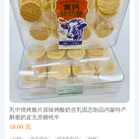
乳中情烤脆片原味烤酸奶含乳固态制品内蒙特产
酥脆奶皮无蔗糖牦牛
18.00 元