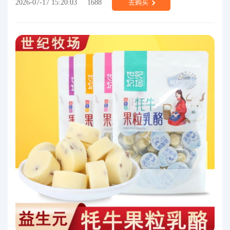
2026-07-17 15:20:03
1688
去购买