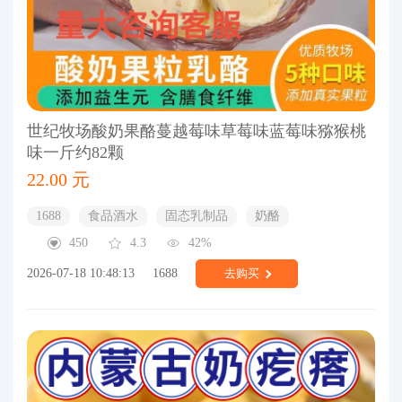
世纪牧场酸奶果酪蔓越莓味草莓味蓝莓味猕猴桃
味一斤约82颗
22.00 元
1688
食品酒水
固态乳制品
奶酪
450
4.3
42%
2026-07-18 10:48:13
1688
去购买