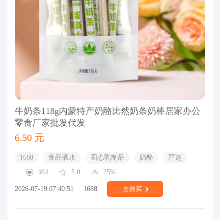
牛奶条118g内蒙特产奶酪比然奶条奶棒居家办公
零食厂家批发代发
6.50 元
1688
食品酒水
固态乳制品
奶酪
严选
464
5.0
25%
2026-07-19 07:40:51
1688
去购买