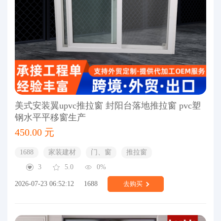
美式安装翼upvc推拉窗 封阳台落地推拉窗 pvc塑
钢水平平移窗生产
450.00 元
1688
家装建材
门、窗
推拉窗
3
5.0
0%
2026-07-23 06:52:12
1688
去购买