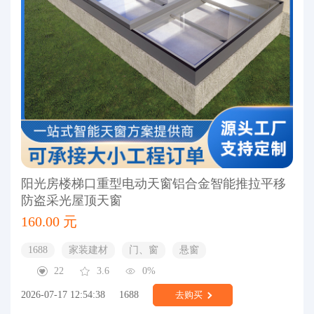
阳光房楼梯口重型电动天窗铝合金智能推拉平移
防盗采光屋顶天窗
160.00 元
1688
家装建材
门、窗
悬窗
22
3.6
0%
2026-07-17 12:54:38
1688
去购买