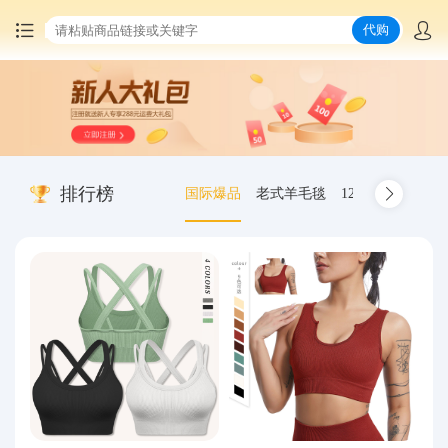
代购
首页
中国商品代购
排行榜
国际爆品
老式羊毛毯
12.00-20 truck inn
集运服务
爆品推荐
查询运单
最新公告
物流资讯