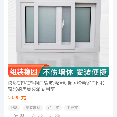
跨境UPVC塑钢门窗玻璃活动板房移动窗户推拉
窗彩钢房集装箱专用窗
50.00 元
1688
家装建材
门、窗
平开窗
384
5.0
0%