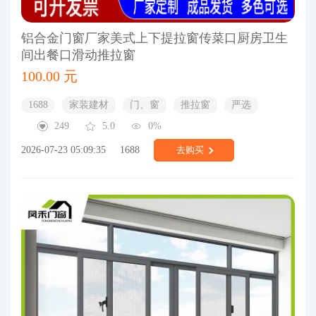
铝合金门窗厂家美式上下提拉窗传菜口厨房卫生
间出餐口滑动推拉窗
100.00 元
1688
家装建材
门、窗
推拉窗
严选
249
5.0
0%
2026-07-23 05:09:35
1688
去购买