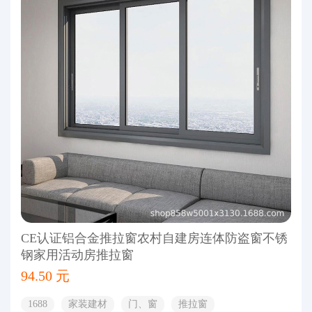
CE认证铝合金推拉窗农村自建房连体防盗窗不锈
钢家用活动房推拉窗
94.50 元
1688
家装建材
门、窗
推拉窗