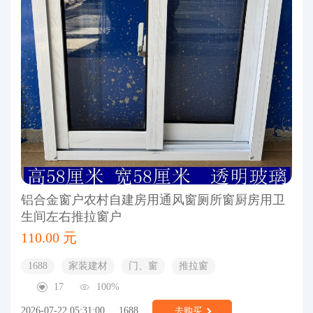
铝合金窗户农村自建房用通风窗厕所窗厨房用卫
生间左右推拉窗户
110.00 元
1688
家装建材
门、窗
推拉窗
17
100%
2026-07-22 05:31:00
1688
去购买