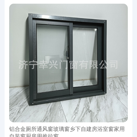
铝合金厕所通风窗玻璃窗乡下自建房浴室窗家用
自装窗厨房用推拉窗