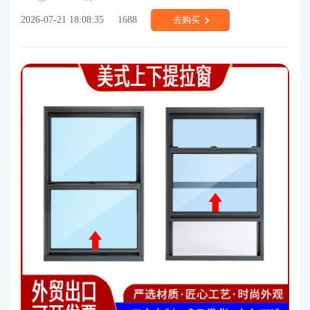
2026-07-21 18:08:35
1688
去购买