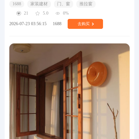
1688
家装建材
门、窗
推拉窗
21
5.0
0%
2026-07-23 03:56:15
1688
去购买