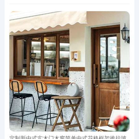
定制新中式实木门木窗简单中式花格框架推拉玻