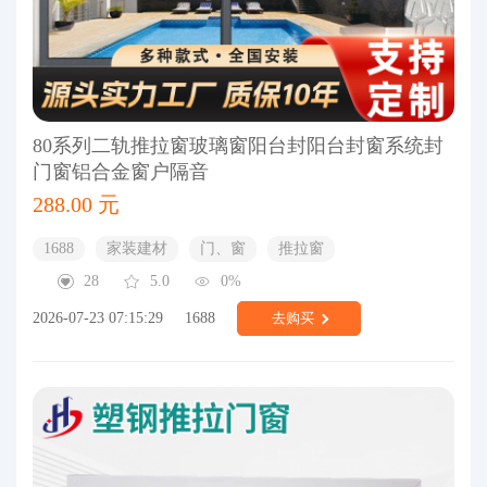
80系列二轨推拉窗玻璃窗阳台封阳台封窗系统封
门窗铝合金窗户隔音
288.00 元
1688
家装建材
门、窗
推拉窗
28
5.0
0%
2026-07-23 07:15:29
1688
去购买