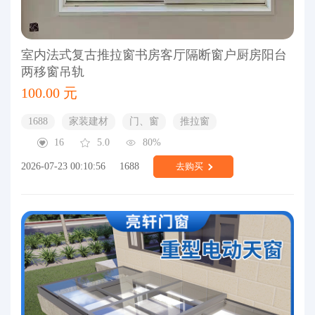
室内法式复古推拉窗书房客厅隔断窗户厨房阳台
两移窗吊轨
100.00 元
1688
家装建材
门、窗
推拉窗
16
5.0
80%
2026-07-23 00:10:56
1688
去购买