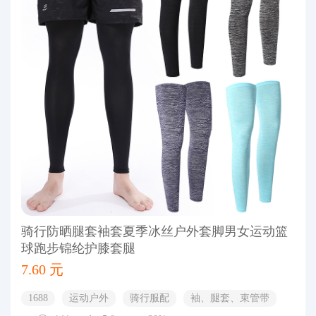
骑行防晒腿套袖套夏季冰丝户外套脚男女运动篮
球跑步锦纶护膝套腿
7.60 元
1688
运动户外
骑行服配
袖、腿套、束管带