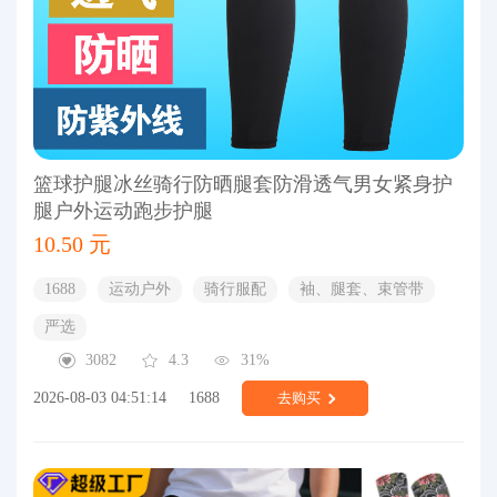
篮球护腿冰丝骑行防晒腿套防滑透气男女紧身护
腿户外运动跑步护腿
10.50 元
1688
运动户外
骑行服配
袖、腿套、束管带
严选
3082
4.3
31%
2026-08-03 04:51:14
1688
去购买