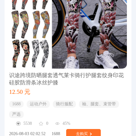
识途跨境防晒腿套透气莱卡骑行护腿套纹身印花
硅胶防滑条冰丝护膝
12.50 元
1688
运动户外
骑行服配
袖、腿套、束管带
严选
5538
0
45%
2026-08-03 02:02:52
1688
去购买