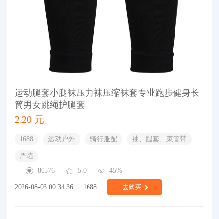
运动腿套小腿袜压力袜压缩袜套专业跑步健身长
筒男女跳绳护腿套
2.20 元
1688
运动户外
骑行服配
袖、腿套、束管带
严选
80576
5.0
45%
2026-08-03 00:34:36
1688
去购买