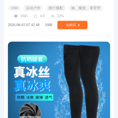
1688
运动户外
骑行服配
袖、腿套、束管带
1045
4.0
32%
2026-08-03 07:42:48
1688
去购买