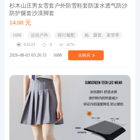
杉木山庄男女雪套户外防雪鞋套防泼水透气防沙
防护腿套沙漠脚套
14.00 元
1688
运动户外
骑行服配
袖、腿套、束管带
61633
0
41%
2026-08-03 03:26:51
1688
去购买