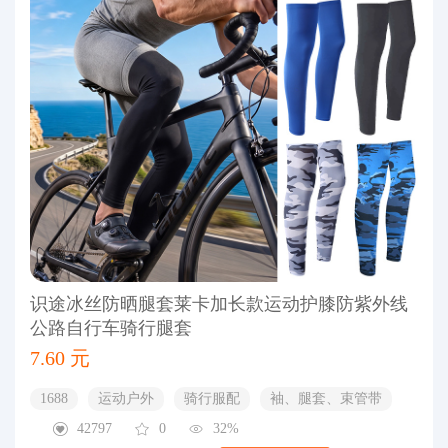
识途冰丝防晒腿套莱卡加长款运动护膝防紫外线
公路自行车骑行腿套
7.60 元
1688
运动户外
骑行服配
袖、腿套、束管带
42797
0
32%