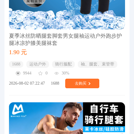
夏季冰丝防晒腿套脚套男女腿袖运动户外跑步护
腿冰凉护膝美腿袜套
1.90 元
1688
运动户外
骑行服配
袖、腿套、束管带
9944
0
30%
2026-08-02 07:22:47
1688
去购买