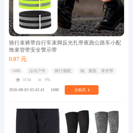
骑行束裤带自行车束脚反光扎带夜跑公路车小配
饰束管带安全警示带
0.87 元
1688
运动户外
骑行服配
袖、腿套、束管带
1134
9%
2026-08-03 03:43:41
1688
去购买