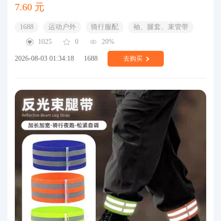
7.60 元
1688
运动户外
骑行服配
袖、腿套、束管带
1025
0
20%
2026-08-03 01:34:18
1688
去购买