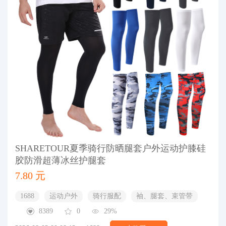
SHARETOUR夏季骑行防晒腿套户外运动护膝硅
胶防滑超薄冰丝护腿套
7.80 元
1688
运动户外
骑行服配
袖、腿套、束管带
8389
0
29%