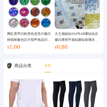
网红美甲闪粉变色龙亮片爆闪
大王扇贴钻SS4号AB裸钻钻石
粉镭射极光闪片指甲饰品DIY
爆闪透明平底钻圆钻玻璃水钻
1.00
0.80
手工流麻
美甲钻饰
¥
¥
商品分类
全部