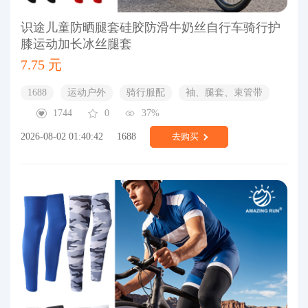
识途儿童防晒腿套硅胶防滑牛奶丝自行车骑行护
膝运动加长冰丝腿套
7.75 元
1688
运动户外
骑行服配
袖、腿套、束管带
1744
0
37%
2026-08-02 01:40:42
1688
去购买