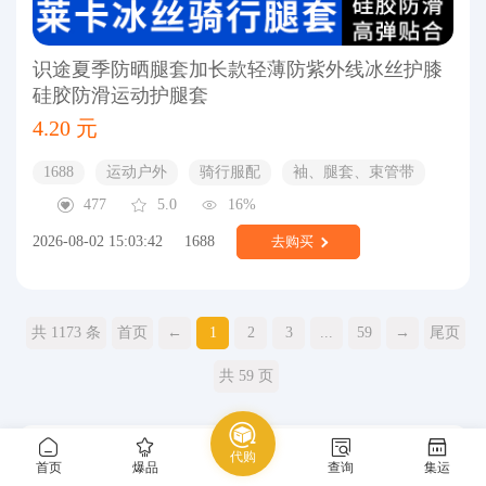
识途夏季防晒腿套加长款轻薄防紫外线冰丝护膝
硅胶防滑运动护腿套
4.20 元
1688
运动户外
骑行服配
袖、腿套、束管带
477
5.0
16%
2026-08-02 15:03:42
1688
去购买
共 1173 条
首页
←
1
2
3
...
59
→
尾页
共 59 页
代购
首页
爆品
查询
集运
热门推荐