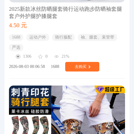
2025新款冰丝防晒腿套骑行运动跑步防晒袖套腿
套户外护腿护膝腿套
4.50 元
1688
运动户外
骑行服配
袖、腿套、束管带
严选
1306
0
21%
2026-08-03 00:06:58
1688
去购买