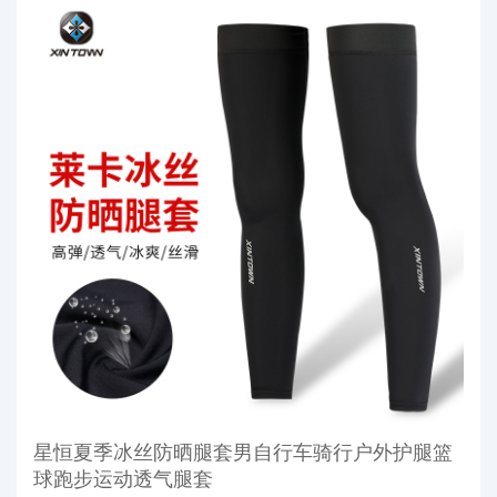
星恒夏季冰丝防晒腿套男自行车骑行户外护腿篮
球跑步运动透气腿套