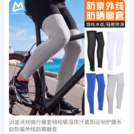
识途冰丝骑行腿套锦纶吸湿排汗遮阳运动护膝长
款防紫外线防晒腿套