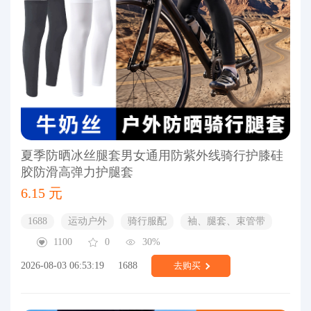
夏季防晒冰丝腿套男女通用防紫外线骑行护膝硅
胶防滑高弹力护腿套
6.15 元
1688
运动户外
骑行服配
袖、腿套、束管带
1100
0
30%
2026-08-03 06:53:19
1688
去购买