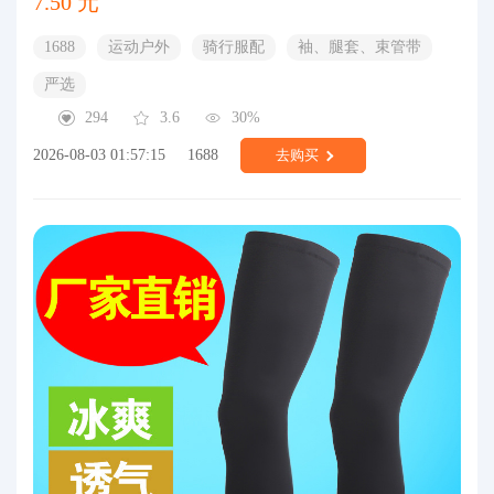
7.50 元
1688
运动户外
骑行服配
袖、腿套、束管带
严选
294
3.6
30%
2026-08-03 01:57:15
1688
去购买