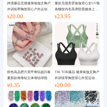
代购问答
跨境爆品无缝健身瑜伽文胸户
爆款无缝美背瑜伽背心女UV领
外训练带胸垫背心户外运动瑜
条螺纹内衣高弹防震健身上装
20.00
23.95
伽服女
运动文胸
关于我们
¥
¥
粉色高品肥方美甲堆钻超闪春
TIK TOK爆品 健身瑜伽文胸户
夏新款堆堆钻立体堆钻球指甲
外训练带胸垫背心外贸运动瑜
0.35
20.00
装饰品
伽服女
¥
¥