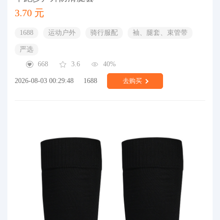
3.70 元
1688
运动户外
骑行服配
袖、腿套、束管带
严选
668
3.6
40%
2026-08-03 00:29:48
1688
去购买