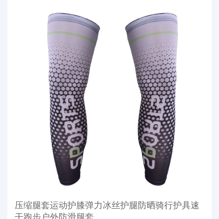
压缩腿套运动护膝弹力冰丝护腿防晒骑行护具速
干跑步户外防滑腿套