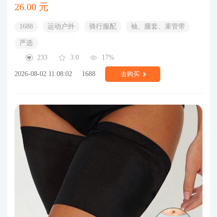
26.00 元
1688
运动户外
骑行服配
袖、腿套、束管带
严选
233
3.0
17%
2026-08-02 11:08:02
1688
去购买