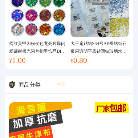
网红美甲闪粉变色龙亮片爆闪
大王扇贴钻SS4号AB裸钻钻石
粉镭射极光闪片指甲饰品DIY
爆闪透明平底钻圆钻玻璃水钻
1.00
0.80
手工流麻
美甲钻饰
¥
¥
商品分类
全部