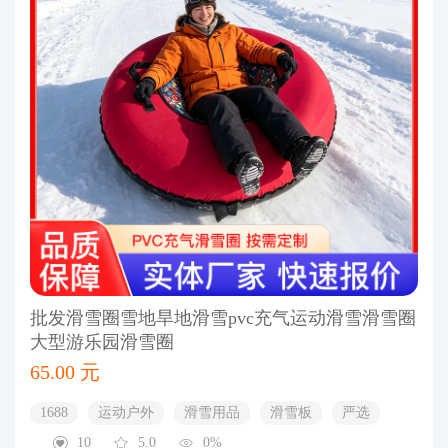
批发滑雪圈雪地旱地滑雪pvc充气运动滑雪滑雪圈
大型游乐园滑雪圈
65.00 元
1688
运动户外
滑雪用品
滑雪板
严选
10
5.0
0%