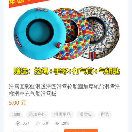
滑雪圈彩虹滑道滑圈滑雪轮胎圈加厚轮胎滑雪滑
梯滑草充气胎滑雪板
5.00 元
1688
运动户外
滑雪用品
滑雪板
严选
354
5.0
20%