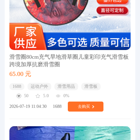
滑雪圈80cm充气旱地滑草圈儿童彩印充气滑雪板
跨境加厚抗磨滑雪圈
65.00 元
1688
运动户外
滑雪用品
滑雪板
50
5.0
0%
2026-07-19 11:04:30
1688
去购买