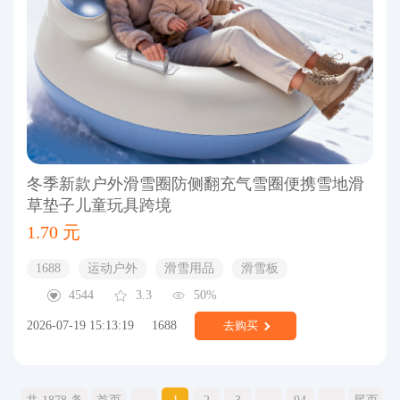
冬季新款户外滑雪圈防侧翻充气雪圈便携雪地滑
草垫子儿童玩具跨境
1.70 元
1688
运动户外
滑雪用品
滑雪板
4544
3.3
50%
2026-07-19 15:13:19
1688
去购买