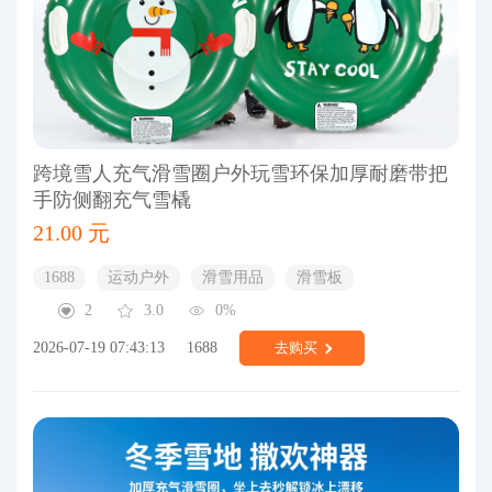
跨境雪人充气滑雪圈户外玩雪环保加厚耐磨带把
手防侧翻充气雪橇
21.00 元
1688
运动户外
滑雪用品
滑雪板
2
3.0
0%
2026-07-19 07:43:13
1688
去购买