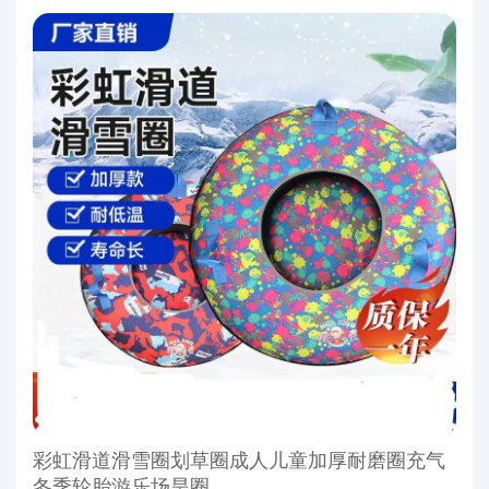
彩虹滑道滑雪圈划草圈成人儿童加厚耐磨圈充气
冬季轮胎游乐场旱圈