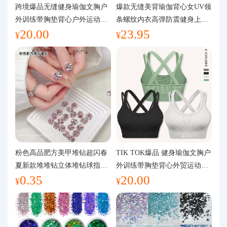
代购问答
跨境爆品无缝健身瑜伽文胸户
爆款无缝美背瑜伽背心女UV领
外训练带胸垫背心户外运动瑜
条螺纹内衣高弹防震健身上装
20.00
23.95
伽服女
运动文胸
关于我们
¥
¥
粉色高品肥方美甲堆钻超闪春
TIK TOK爆品 健身瑜伽文胸户
夏新款堆堆钻立体堆钻球指甲
外训练带胸垫背心外贸运动瑜
0.35
20.00
装饰品
伽服女
¥
¥