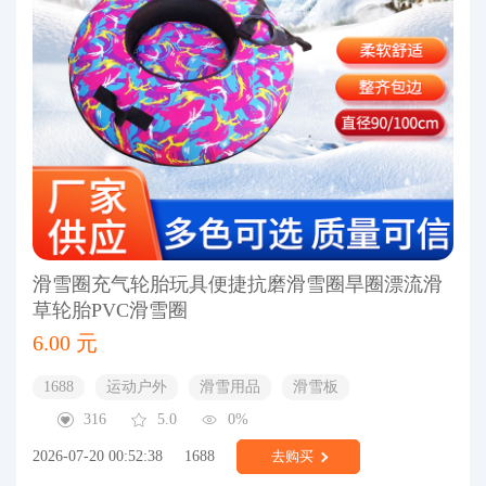
滑雪圈充气轮胎玩具便捷抗磨滑雪圈旱圈漂流滑
草轮胎PVC滑雪圈
6.00 元
1688
运动户外
滑雪用品
滑雪板
316
5.0
0%
2026-07-20 00:52:38
1688
去购买