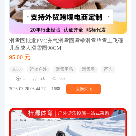
滑雪圈批发PVC充气滑雪圈雪橇滑雪垫雪上飞碟
儿童成人滑雪圈90CM
95.00 元
1688
运动户外
滑雪用品
滑雪圈
严选
3
5.0
0%
2026-07-20 06:44:27
1688
去购买