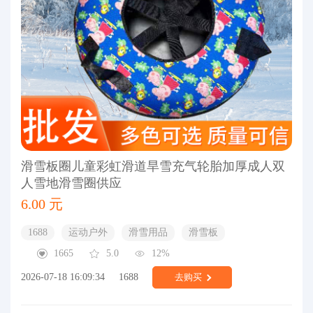
滑雪板圈儿童彩虹滑道旱雪充气轮胎加厚成人双
人雪地滑雪圈供应
6.00 元
1688
运动户外
滑雪用品
滑雪板
1665
5.0
12%
2026-07-18 16:09:34
1688
去购买