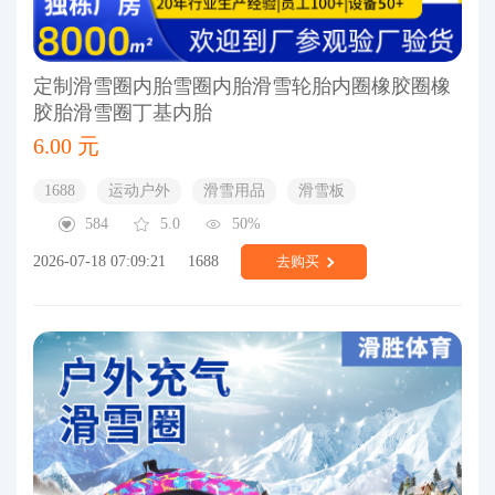
定制滑雪圈内胎雪圈内胎滑雪轮胎内圈橡胶圈橡
胶胎滑雪圈丁基内胎
6.00 元
1688
运动户外
滑雪用品
滑雪板
584
5.0
50%
2026-07-18 07:09:21
1688
去购买