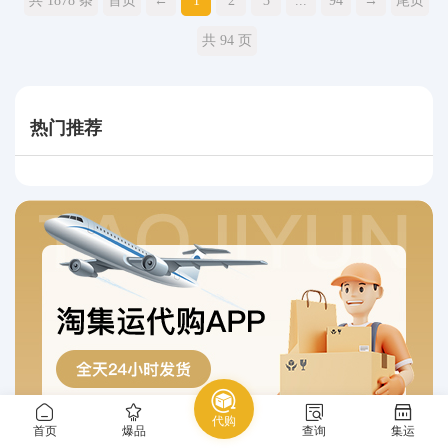
共 1878 条
首页
←
1
2
3
...
94
→
尾页
共 94 页
热门推荐
代购
首页
爆品
查询
集运