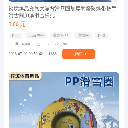
跨境爆品充气大靠背滑雪圈加厚耐磨防爆带把手
滑雪圈加厚滑雪板批
3.60 元
1688
运动户外
滑雪用品
滑雪板
严选
6460
3.3
28%
2026-07-20 00:59:42
1688
去购买