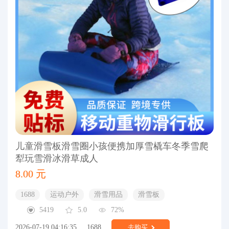
儿童滑雪板滑雪圈小孩便携加厚雪橇车冬季雪爬
犁玩雪滑冰滑草成人
8.00 元
1688
运动户外
滑雪用品
滑雪板
5419
5.0
72%
2026-07-19 04:16:35
1688
去购买